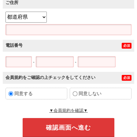
ご住所
電話番号
必須
-
-
会員規約をご確認の上チェックをしてください
必須
同意する
同意しない
▼会員規約を確認▼