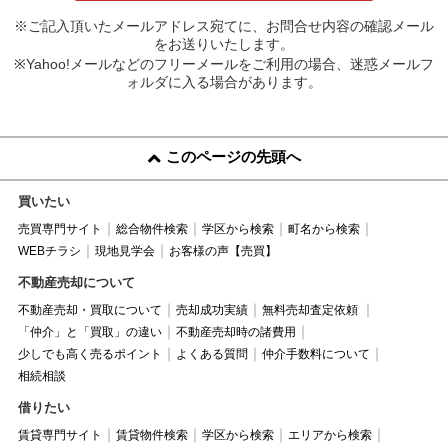
※ご記入頂いたメールアドレス宛てに、お問合せ内容の確認メール
をお送りいたします。
※Yahoo!メールなどのフリーメールをご利用の場合、迷惑メールフ
ォルダに入る場合があります。
このページの先頭へ
買いたい
売買専門サイト
総合物件検索
学区から検索
町名から検索
WEBチラシ
現地見学会
お客様の声【売買】
不動産売却について
不動産売却・買取について
売却成功実績
無料売却査定依頼
「仲介」と「買取」の違い
不動産売却時の諸費用
少しでも高く売るポイント
よくある質問
仲介手数料について
相続相談
借りたい
賃貸専門サイト
賃貸物件検索
学区から検索
エリアから検索