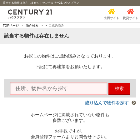
該当する物件は存在しません｜センチュリー21ハウスプラン
売買サイト
賃貸サイト
-
TOPページ
>
物件検索
>
ご成約済み
該当する物件は存在しません
お探しの物件はご成約済みとなっております。
下記にて再建策をお願いたします。
検索
絞り込んで物件を探す
ホームページに掲載されていない物件も
多数ございます。
お手数ですが、
会員登録フォームよりお問合せ下さい。