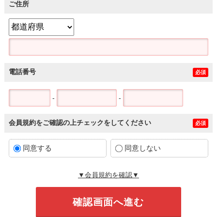
ご住所
電話番号
必須
-
-
会員規約をご確認の上チェックをしてください
必須
同意する
同意しない
▼会員規約を確認▼