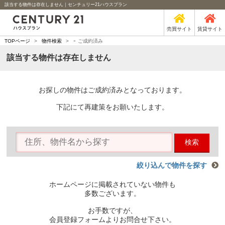
該当する物件は存在しません｜センチュリー21ハウスプラン
売買サイト
賃貸サイト
-
TOPページ
>
物件検索
>
ご成約済み
該当する物件は存在しません
お探しの物件はご成約済みとなっております。
下記にて再建策をお願いたします。
検索
絞り込んで物件を探す
ホームページに掲載されていない物件も
多数ございます。
お手数ですが、
会員登録フォームよりお問合せ下さい。