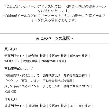
※ご記入頂いたメールアドレス宛てに、お問合せ内容の確認メール
をお送りいたします。
※Yahoo!メールなどのフリーメールをご利用の場合、迷惑メールフ
ォルダに入る場合があります。
このページの先頭へ
買いたい
売買専門サイト
総合物件検索
学区から検索
町名から検索
WEBチラシ
現地見学会
お客様の声【売買】
不動産売却について
不動産売却・買取について
売却成功実績
無料売却査定依頼
「仲介」と「買取」の違い
不動産売却時の諸費用
少しでも高く売るポイント
よくある質問
仲介手数料について
相続相談
借りたい
賃貸専門サイト
賃貸物件検索
学区から検索
エリアから検索