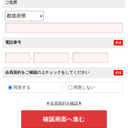
ご住所
電話番号
必須
-
-
会員規約をご確認の上チェックをしてください
必須
同意する
同意しない
▼会員規約を確認▼