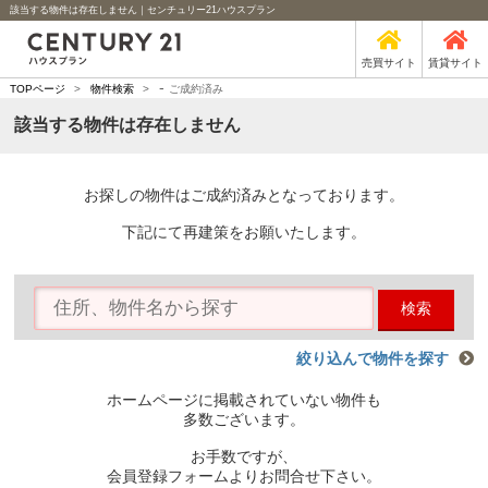
該当する物件は存在しません｜センチュリー21ハウスプラン
売買サイト
賃貸サイト
-
TOPページ
>
物件検索
>
ご成約済み
該当する物件は存在しません
お探しの物件はご成約済みとなっております。
下記にて再建策をお願いたします。
検索
絞り込んで物件を探す
ホームページに掲載されていない物件も
多数ございます。
お手数ですが、
会員登録フォームよりお問合せ下さい。