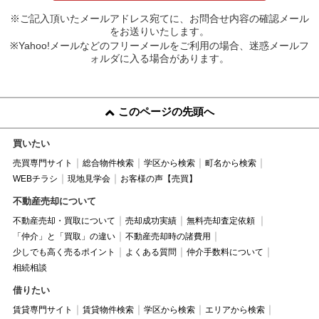
※ご記入頂いたメールアドレス宛てに、お問合せ内容の確認メール
をお送りいたします。
※Yahoo!メールなどのフリーメールをご利用の場合、迷惑メールフ
ォルダに入る場合があります。
このページの先頭へ
買いたい
売買専門サイト
総合物件検索
学区から検索
町名から検索
WEBチラシ
現地見学会
お客様の声【売買】
不動産売却について
不動産売却・買取について
売却成功実績
無料売却査定依頼
「仲介」と「買取」の違い
不動産売却時の諸費用
少しでも高く売るポイント
よくある質問
仲介手数料について
相続相談
借りたい
賃貸専門サイト
賃貸物件検索
学区から検索
エリアから検索