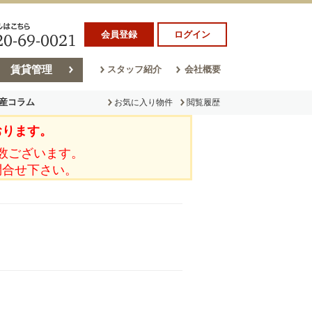
会員登録
ログイン
賃貸管理
スタッフ紹介
会社概要
産コラム
お気に入り物件
閲覧履歴
おります。
ラム
売却コラム
数ございます。
問合せ下さい。