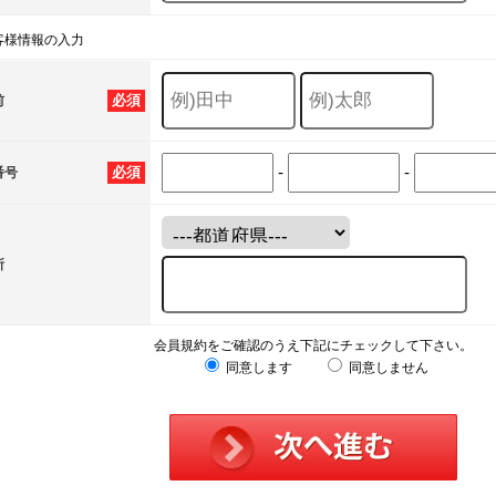
客様情報の入力
必須
前
-
-
必須
番号
所
会員規約をご確認のうえ下記にチェックして下さい。
同意します
同意しません