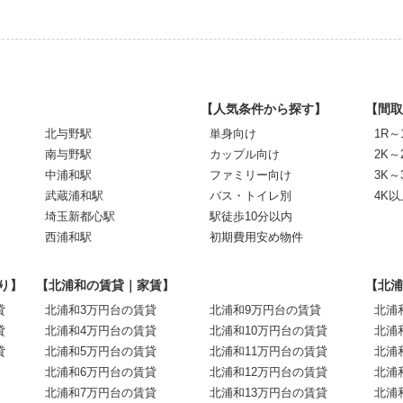
【人気条件から探す】
【間取
北与野駅
単身向け
1R～
南与野駅
カップル向け
2K～
中浦和駅
ファミリー向け
3K～
武蔵浦和駅
バス・トイレ別
4K以
埼玉新都心駅
駅徒歩10分以内
西浦和駅
初期費用安め物件
り】
【北浦和の賃貸｜家賃】
【北浦
貸
北浦和3万円台の賃貸
北浦和9万円台の賃貸
北浦
貸
北浦和4万円台の賃貸
北浦和10万円台の賃貸
北浦
貸
北浦和5万円台の賃貸
北浦和11万円台の賃貸
北浦
北浦和6万円台の賃貸
北浦和12万円台の賃貸
北浦
北浦和7万円台の賃貸
北浦和13万円台の賃貸
北浦