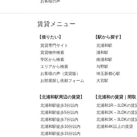
お客様の声
賃貸メニュー
【借りたい】
【駅から探す】
賃貸専門サイト
北浦和駅
賃貸物件検索
浦和駅
学区から検索
南浦和駅
エリアから検索
与野駅
お客様の声（賃貸版）
埼玉新都心駅
お部屋探し依頼フォーム
大宮駅
【北浦和駅周辺の賃貸】
【北浦和の賃貸｜間取
北浦和駅徒歩3分以内
北浦和1R～1LDKの賃
北浦和駅徒歩5分以内
北浦和2K～2LDKの賃
北浦和駅徒歩7分以内
北浦和3K～3LDKの賃
北浦和駅徒歩10分以内
北浦和4K以上の賃貸
北浦和駅徒歩15分以内