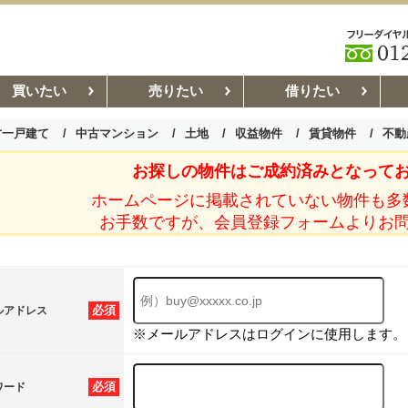
買いたい
売りたい
借りたい
古一戸建て
中古マンション
土地
収益物件
賃貸物件
不動
お探しの物件はご成約済みとなって
お部屋探しコラム
賃貸管理コ
ホームページに掲載されていない物件も多
お手数ですが、会員登録フォームよりお
必須
ルアドレス
※メールアドレスはログインに使用します。
必須
ワード