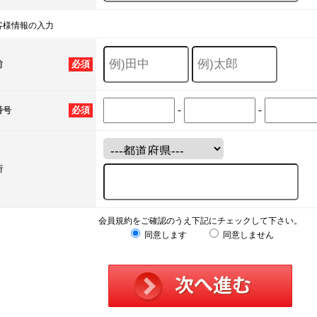
客様情報の入力
必須
前
-
-
必須
番号
所
会員規約をご確認のうえ下記にチェックして下さい。
同意します
同意しません