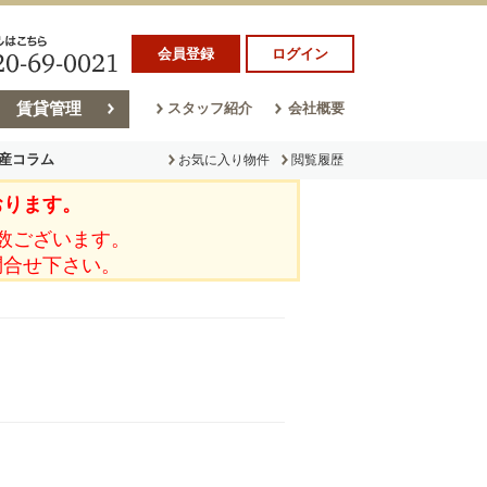
会員登録
ログイン
賃貸管理
スタッフ紹介
会社概要
産コラム
お気に入り物件
閲覧履歴
おります。
ラム
売却コラム
数ございます。
問合せ下さい。