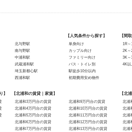
【人気条件から探す】
【間取
北与野駅
単身向け
1R～
南与野駅
カップル向け
2K～
中浦和駅
ファミリー向け
3K～
武蔵浦和駅
バス・トイレ別
4K以
埼玉新都心駅
駅徒歩10分以内
西浦和駅
初期費用安め物件
り】
【北浦和の賃貸｜家賃】
【北浦
貸
北浦和3万円台の賃貸
北浦和9万円台の賃貸
北浦
貸
北浦和4万円台の賃貸
北浦和10万円台の賃貸
北浦
貸
北浦和5万円台の賃貸
北浦和11万円台の賃貸
北浦
北浦和6万円台の賃貸
北浦和12万円台の賃貸
北浦
北浦和7万円台の賃貸
北浦和13万円台の賃貸
北浦