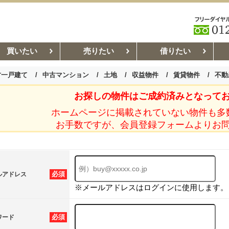
買いたい
売りたい
借りたい
古一戸建て
中古マンション
土地
収益物件
賃貸物件
不動
お探しの物件はご成約済みとなって
お部屋探しコラム
賃貸管理コ
ホームページに掲載されていない物件も多
お手数ですが、会員登録フォームよりお
必須
ルアドレス
※メールアドレスはログインに使用します。
必須
ワード