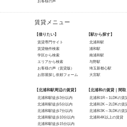
お客様の声
賃貸メニュー
【借りたい】
【駅から探す】
賃貸専門サイト
北浦和駅
賃貸物件検索
浦和駅
学区から検索
南浦和駅
エリアから検索
与野駅
お客様の声（賃貸版）
埼玉新都心駅
お部屋探し依頼フォーム
大宮駅
【北浦和駅周辺の賃貸】
【北浦和の賃貸｜間取
北浦和駅徒歩3分以内
北浦和1R～1LDKの賃
北浦和駅徒歩5分以内
北浦和2K～2LDKの賃
北浦和駅徒歩7分以内
北浦和3K～3LDKの賃
北浦和駅徒歩10分以内
北浦和4K以上の賃貸
北浦和駅徒歩15分以内