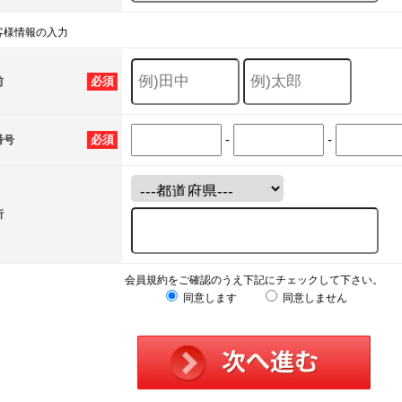
客様情報の入力
必須
前
-
-
必須
番号
所
会員規約をご確認のうえ下記にチェックして下さい。
同意します
同意しません