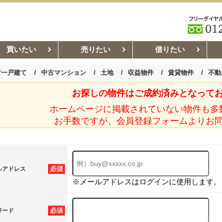
買いたい
売りたい
借りたい
古一戸建て
中古マンション
土地
収益物件
賃貸物件
不動
お探しの物件はご成約済みとなって
お部屋探しコラム
賃貸管理コ
ホームページに掲載されていない物件も多
お手数ですが、会員登録フォームよりお
必須
ルアドレス
※メールアドレスはログインに使用します。
必須
ワード