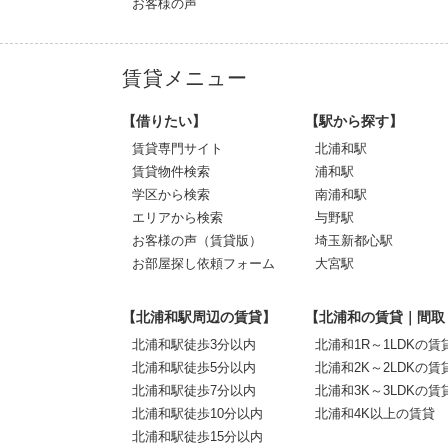
お客様の声
賃貸メニュー
【借りたい】
【駅から探す】
賃貸専門サイト
北浦和駅
賃貸物件検索
浦和駅
学区から検索
南浦和駅
エリアから検索
与野駅
お客様の声（賃貸版）
埼玉新都心駅
お部屋探し依頼フォーム
大宮駅
【北浦和駅周辺の賃貸】
【北浦和の賃貸｜間取
北浦和駅徒歩3分以内
北浦和1R～1LDKの賃
北浦和駅徒歩5分以内
北浦和2K～2LDKの賃
北浦和駅徒歩7分以内
北浦和3K～3LDKの賃
北浦和駅徒歩10分以内
北浦和4K以上の賃貸
北浦和駅徒歩15分以内