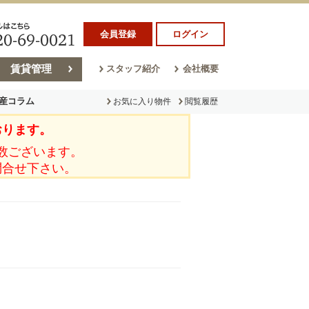
会員登録
ログイン
賃貸管理
スタッフ紹介
会社概要
産コラム
お気に入り物件
閲覧履歴
おります。
ラム
売却コラム
数ございます。
問合せ下さい。