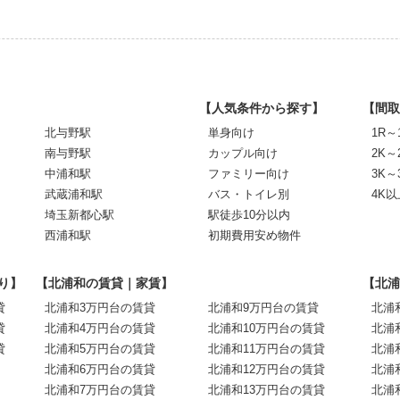
【人気条件から探す】
【間取
北与野駅
単身向け
1R～
南与野駅
カップル向け
2K～
中浦和駅
ファミリー向け
3K～
武蔵浦和駅
バス・トイレ別
4K以
埼玉新都心駅
駅徒歩10分以内
西浦和駅
初期費用安め物件
り】
【北浦和の賃貸｜家賃】
【北浦
貸
北浦和3万円台の賃貸
北浦和9万円台の賃貸
北浦
貸
北浦和4万円台の賃貸
北浦和10万円台の賃貸
北浦
貸
北浦和5万円台の賃貸
北浦和11万円台の賃貸
北浦
北浦和6万円台の賃貸
北浦和12万円台の賃貸
北浦
北浦和7万円台の賃貸
北浦和13万円台の賃貸
北浦