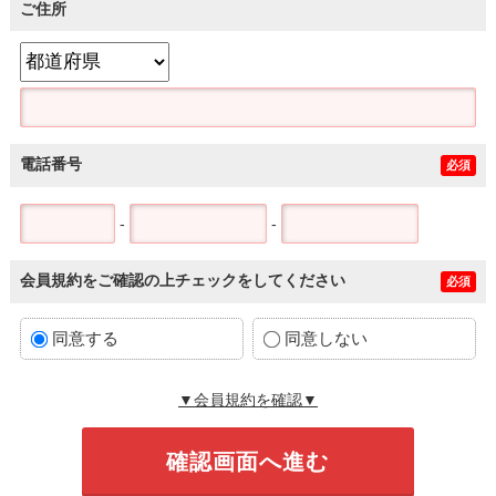
ご住所
電話番号
必須
-
-
会員規約をご確認の上チェックをしてください
必須
同意する
同意しない
▼会員規約を確認▼