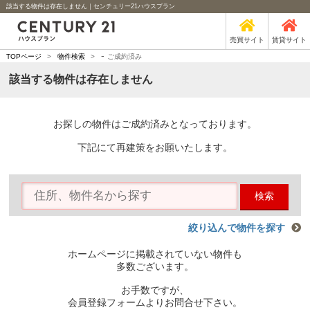
該当する物件は存在しません｜センチュリー21ハウスプラン
売買サイト
賃貸サイト
-
TOPページ
>
物件検索
>
ご成約済み
該当する物件は存在しません
お探しの物件はご成約済みとなっております。
下記にて再建策をお願いたします。
検索
絞り込んで物件を探す
ホームページに掲載されていない物件も
多数ございます。
お手数ですが、
会員登録フォームよりお問合せ下さい。