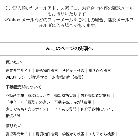
※ご記入頂いたメールアドレス宛てに、お問合せ内容の確認メール
をお送りいたします。
※Yahoo!メールなどのフリーメールをご利用の場合、迷惑メールフ
ォルダに入る場合があります。
このページの先頭へ
買いたい
売買専門サイト
総合物件検索
学区から検索
町名から検索
WEBチラシ
現地見学会
お客様の声【売買】
不動産売却について
不動産売却・買取について
売却成功実績
無料売却査定依頼
「仲介」と「買取」の違い
不動産売却時の諸費用
少しでも高く売るポイント
よくある質問
仲介手数料について
相続相談
借りたい
賃貸専門サイト
賃貸物件検索
学区から検索
エリアから検索