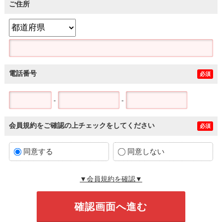
ご住所
電話番号
必須
-
-
会員規約をご確認の上チェックをしてください
必須
同意する
同意しない
▼会員規約を確認▼