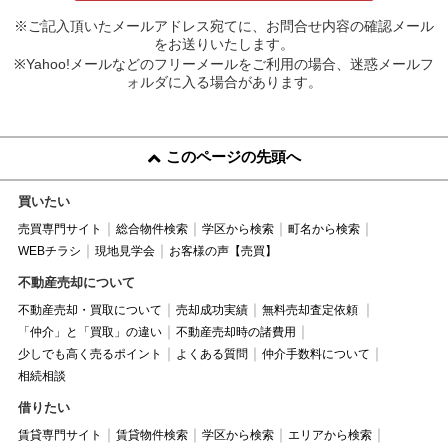
※ご記入頂いたメールアドレス宛てに、お問合せ内容の確認メール
をお送りいたします。
※Yahoo!メールなどのフリーメールをご利用の場合、迷惑メールフ
ォルダに入る場合があります。
このページの先頭へ
買いたい
売買専門サイト
総合物件検索
学区から検索
町名から検索
WEBチラシ
現地見学会
お客様の声【売買】
不動産売却について
不動産売却・買取について
売却成功実績
無料売却査定依頼
「仲介」と「買取」の違い
不動産売却時の諸費用
少しでも高く売るポイント
よくある質問
仲介手数料について
相続相談
借りたい
賃貸専門サイト
賃貸物件検索
学区から検索
エリアから検索