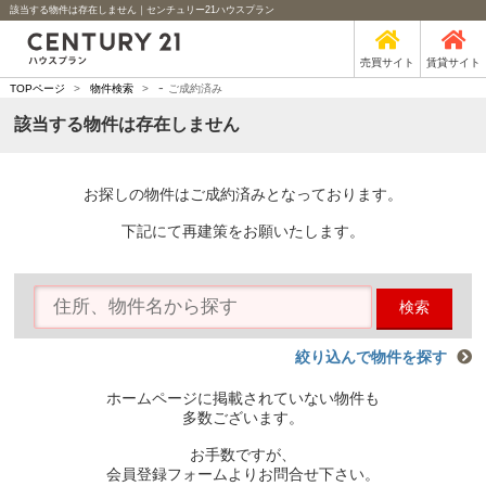
該当する物件は存在しません｜センチュリー21ハウスプラン
売買サイト
賃貸サイト
-
TOPページ
>
物件検索
>
ご成約済み
該当する物件は存在しません
お探しの物件はご成約済みとなっております。
下記にて再建策をお願いたします。
検索
絞り込んで物件を探す
ホームページに掲載されていない物件も
多数ございます。
お手数ですが、
会員登録フォームよりお問合せ下さい。