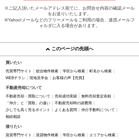
※ご記入頂いたメールアドレス宛てに、お問合せ内容の確認メール
をお送りいたします。
※Yahoo!メールなどのフリーメールをご利用の場合、迷惑メールフ
ォルダに入る場合があります。
このページの先頭へ
買いたい
売買専門サイト
総合物件検索
学区から検索
町名から検索
WEBチラシ
現地見学会
お客様の声【売買】
不動産売却について
不動産売却・買取について
売却成功実績
無料売却査定依頼
「仲介」と「買取」の違い
不動産売却時の諸費用
少しでも高く売るポイント
よくある質問
仲介手数料について
相続相談
借りたい
賃貸専門サイト
賃貸物件検索
学区から検索
エリアから検索