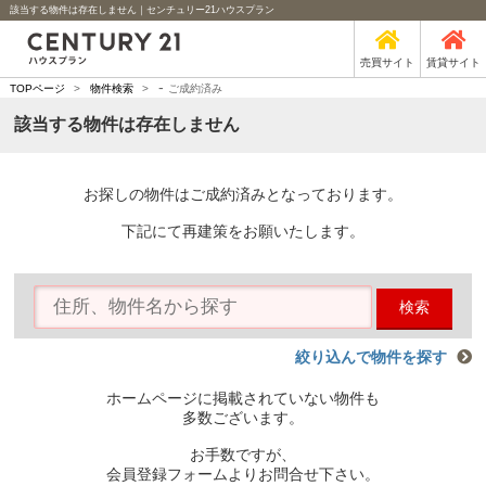
該当する物件は存在しません｜センチュリー21ハウスプラン
売買サイト
賃貸サイト
-
TOPページ
>
物件検索
>
ご成約済み
該当する物件は存在しません
お探しの物件はご成約済みとなっております。
下記にて再建策をお願いたします。
検索
絞り込んで物件を探す
ホームページに掲載されていない物件も
多数ございます。
お手数ですが、
会員登録フォームよりお問合せ下さい。