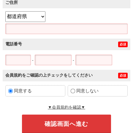
ご住所
電話番号
必須
-
-
会員規約をご確認の上チェックをしてください
必須
同意する
同意しない
▼会員規約を確認▼