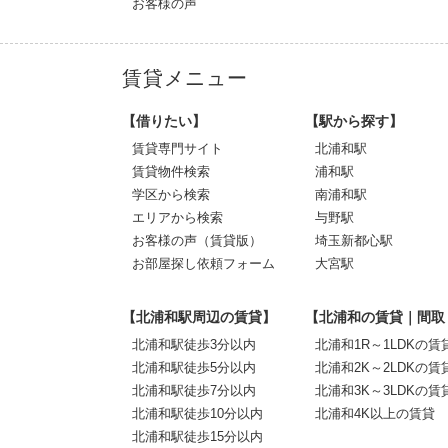
お客様の声
賃貸メニュー
【借りたい】
【駅から探す】
賃貸専門サイト
北浦和駅
賃貸物件検索
浦和駅
学区から検索
南浦和駅
エリアから検索
与野駅
お客様の声（賃貸版）
埼玉新都心駅
お部屋探し依頼フォーム
大宮駅
【北浦和駅周辺の賃貸】
【北浦和の賃貸｜間取
北浦和駅徒歩3分以内
北浦和1R～1LDKの賃
北浦和駅徒歩5分以内
北浦和2K～2LDKの賃
北浦和駅徒歩7分以内
北浦和3K～3LDKの賃
北浦和駅徒歩10分以内
北浦和4K以上の賃貸
北浦和駅徒歩15分以内