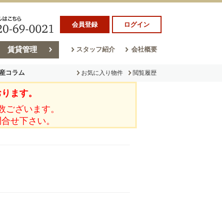
会員登録
ログイン
賃貸管理
スタッフ紹介
会社概要
産コラム
お気に入り物件
閲覧履歴
おります。
ラム
売却コラム
数ございます。
問合せ下さい。