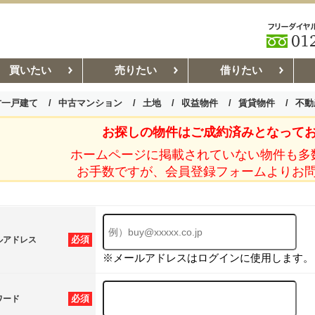
買いたい
売りたい
借りたい
古一戸建て
中古マンション
土地
収益物件
賃貸物件
不動
お探しの物件はご成約済みとなって
お部屋探しコラム
賃貸管理コ
ホームページに掲載されていない物件も多
お手数ですが、会員登録フォームよりお
必須
ルアドレス
※メールアドレスはログインに使用します。
必須
ワード