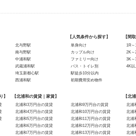
【人気条件から探す】
【間取
北与野駅
単身向け
1R～
南与野駅
カップル向け
2K～
中浦和駅
ファミリー向け
3K～
武蔵浦和駅
バス・トイレ別
4K以
埼玉新都心駅
駅徒歩10分以内
西浦和駅
初期費用安め物件
り】
【北浦和の賃貸｜家賃】
【北浦
貸
北浦和3万円台の賃貸
北浦和9万円台の賃貸
北浦
貸
北浦和4万円台の賃貸
北浦和10万円台の賃貸
北浦
貸
北浦和5万円台の賃貸
北浦和11万円台の賃貸
北浦
北浦和6万円台の賃貸
北浦和12万円台の賃貸
北浦
北浦和7万円台の賃貸
北浦和13万円台の賃貸
北浦