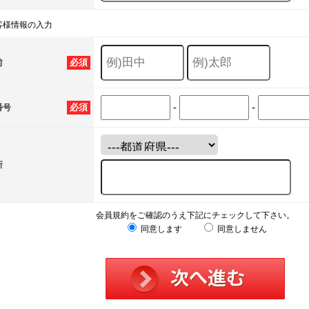
客様情報の入力
必須
前
-
-
必須
番号
所
会員規約をご確認のうえ下記にチェックして下さい。
同意します
同意しません