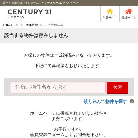
該当する物件は存在しません｜センチュリー21ハウスプラン
売買サイト
賃貸サイト
-
TOPページ
>
物件検索
>
ご成約済み
該当する物件は存在しません
お探しの物件はご成約済みとなっております。
下記にて再建策をお願いたします。
検索
絞り込んで物件を探す
ホームページに掲載されていない物件も
多数ございます。
お手数ですが、
会員登録フォームよりお問合せ下さい。