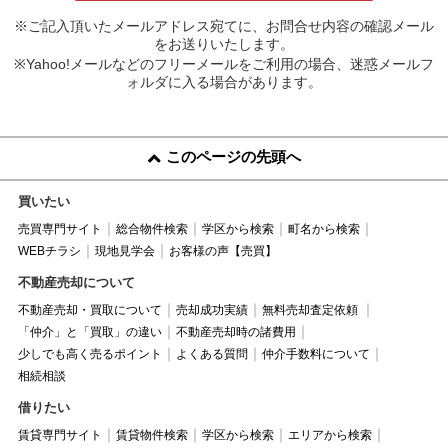
※ご記入頂いたメールアドレス宛てに、お問合せ内容の確認メール
をお送りいたします。
※Yahoo!メールなどのフリーメールをご利用の場合、迷惑メールフ
ォルダに入る場合があります。
このページの先頭へ
買いたい
売買専門サイト
総合物件検索
学区から検索
町名から検索
WEBチラシ
現地見学会
お客様の声【売買】
不動産売却について
不動産売却・買取について
売却成功実績
無料売却査定依頼
「仲介」と「買取」の違い
不動産売却時の諸費用
少しでも高く売るポイント
よくある質問
仲介手数料について
相続相談
借りたい
賃貸専門サイト
賃貸物件検索
学区から検索
エリアから検索