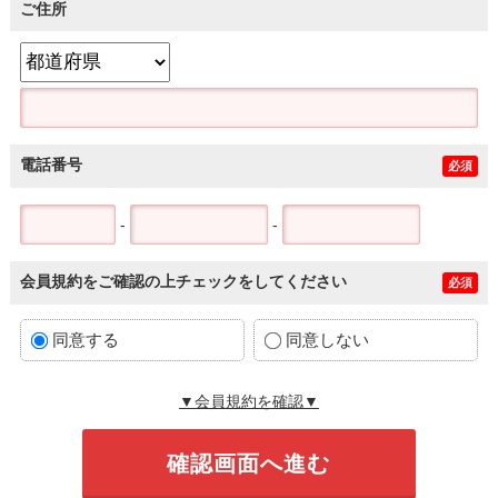
ご住所
電話番号
必須
-
-
会員規約をご確認の上チェックをしてください
必須
同意する
同意しない
▼会員規約を確認▼