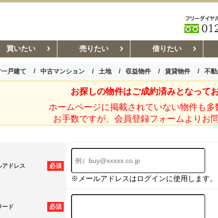
買いたい
売りたい
借りたい
古一戸建て
中古マンション
土地
収益物件
賃貸物件
不動
お探しの物件はご成約済みとなって
お部屋探しコラム
賃貸管理コ
ホームページに掲載されていない物件も多
お手数ですが、会員登録フォームよりお
必須
ルアドレス
※メールアドレスはログインに使用します。
必須
ワード