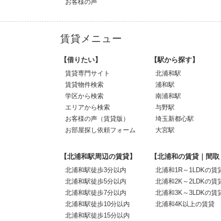
お客様の声
賃貸メニュー
【借りたい】
【駅から探す】
賃貸専門サイト
北浦和駅
賃貸物件検索
浦和駅
学区から検索
南浦和駅
エリアから検索
与野駅
お客様の声（賃貸版）
埼玉新都心駅
お部屋探し依頼フォーム
大宮駅
【北浦和駅周辺の賃貸】
【北浦和の賃貸｜間取
北浦和駅徒歩3分以内
北浦和1R～1LDKの賃
北浦和駅徒歩5分以内
北浦和2K～2LDKの賃
北浦和駅徒歩7分以内
北浦和3K～3LDKの賃
北浦和駅徒歩10分以内
北浦和4K以上の賃貸
北浦和駅徒歩15分以内