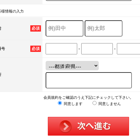
客様情報の入力
必須
前
-
-
必須
番号
所
会員規約をご確認のうえ下記にチェックして下さい。
同意します
同意しません