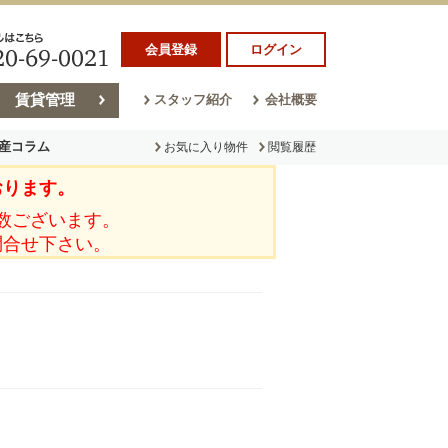
会員登録
ログイン
賃貸管理
スタッフ紹介
会社概要
産コラム
お気に入り物件
閲覧履歴
おります。
ラム
売却コラム
数ございます。
問合せ下さい。