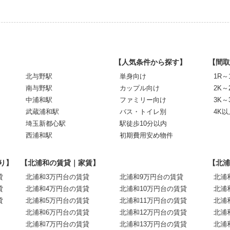
【人気条件から探す】
【間取
北与野駅
単身向け
1R～
南与野駅
カップル向け
2K～
中浦和駅
ファミリー向け
3K～
武蔵浦和駅
バス・トイレ別
4K以
埼玉新都心駅
駅徒歩10分以内
西浦和駅
初期費用安め物件
り】
【北浦和の賃貸｜家賃】
【北浦
貸
北浦和3万円台の賃貸
北浦和9万円台の賃貸
北浦
貸
北浦和4万円台の賃貸
北浦和10万円台の賃貸
北浦
貸
北浦和5万円台の賃貸
北浦和11万円台の賃貸
北浦
北浦和6万円台の賃貸
北浦和12万円台の賃貸
北浦
北浦和7万円台の賃貸
北浦和13万円台の賃貸
北浦