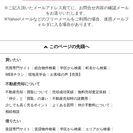
※ご記入頂いたメールアドレス宛てに、お問合せ内容の確認メール
をお送りいたします。
※Yahoo!メールなどのフリーメールをご利用の場合、迷惑メールフ
ォルダに入る場合があります。
このページの先頭へ
買いたい
売買専門サイト
総合物件検索
学区から検索
町名から検索
WEBチラシ
現地見学会
お客様の声【売買】
不動産売却について
不動産売却・買取について
売却成功実績
無料売却査定依頼
「仲介」と「買取」の違い
不動産売却時の諸費用
少しでも高く売るポイント
よくある質問
仲介手数料について
相続相談
借りたい
賃貸専門サイト
賃貸物件検索
学区から検索
エリアから検索