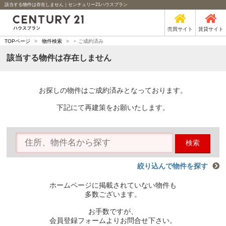
該当する物件は存在しません｜センチュリー21ハウスプラン
売買サイト
賃貸サイト
-
TOPページ
>
物件検索
>
ご成約済み
該当する物件は存在しません
お探しの物件はご成約済みとなっております。
下記にて再建策をお願いたします。
検索
絞り込んで物件を探す
ホームページに掲載されていない物件も
多数ございます。
お手数ですが、
会員登録フォームよりお問合せ下さい。