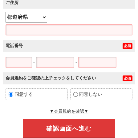
ご住所
電話番号
必須
-
-
会員規約をご確認の上チェックをしてください
必須
同意する
同意しない
▼会員規約を確認▼