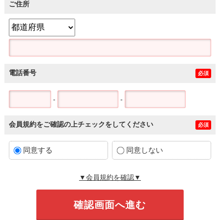
ご住所
電話番号
必須
-
-
会員規約をご確認の上チェックをしてください
必須
同意する
同意しない
▼会員規約を確認▼