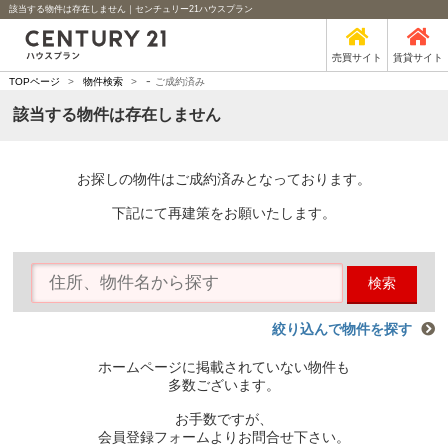
該当する物件は存在しません｜センチュリー21ハウスプラン
売買サイト
賃貸サイト
-
TOPページ
>
物件検索
>
ご成約済み
該当する物件は存在しません
お探しの物件はご成約済みとなっております。
下記にて再建策をお願いたします。
検索
絞り込んで物件を探す
ホームページに掲載されていない物件も
多数ございます。
お手数ですが、
会員登録フォームよりお問合せ下さい。