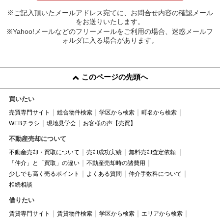
※ご記入頂いたメールアドレス宛てに、お問合せ内容の確認メール
をお送りいたします。
※Yahoo!メールなどのフリーメールをご利用の場合、迷惑メールフ
ォルダに入る場合があります。
このページの先頭へ
買いたい
売買専門サイト
総合物件検索
学区から検索
町名から検索
WEBチラシ
現地見学会
お客様の声【売買】
不動産売却について
不動産売却・買取について
売却成功実績
無料売却査定依頼
「仲介」と「買取」の違い
不動産売却時の諸費用
少しでも高く売るポイント
よくある質問
仲介手数料について
相続相談
借りたい
賃貸専門サイト
賃貸物件検索
学区から検索
エリアから検索