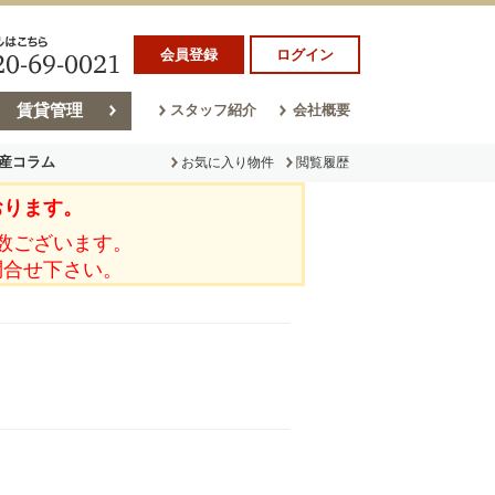
会員登録
ログイン
賃貸管理
スタッフ紹介
会社概要
産コラム
お気に入り物件
閲覧履歴
おります。
ラム
売却コラム
数ございます。
問合せ下さい。