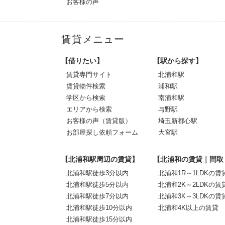
お客様の声
賃貸メニュー
【借りたい】
【駅から探す】
賃貸専門サイト
北浦和駅
賃貸物件検索
浦和駅
学区から検索
南浦和駅
エリアから検索
与野駅
お客様の声（賃貸版）
埼玉新都心駅
お部屋探し依頼フォーム
大宮駅
【北浦和駅周辺の賃貸】
【北浦和の賃貸｜間取
北浦和駅徒歩3分以内
北浦和1R～1LDKの賃
北浦和駅徒歩5分以内
北浦和2K～2LDKの賃
北浦和駅徒歩7分以内
北浦和3K～3LDKの賃
北浦和駅徒歩10分以内
北浦和4K以上の賃貸
北浦和駅徒歩15分以内