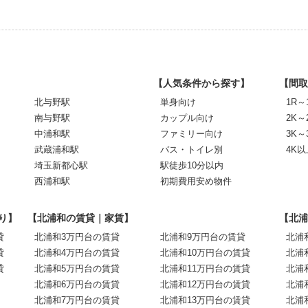
【人気条件から探す】
【間取
北与野駅
単身向け
1R～
南与野駅
カップル向け
2K～
中浦和駅
ファミリー向け
3K～
武蔵浦和駅
バス・トイレ別
4K以
埼玉新都心駅
駅徒歩10分以内
西浦和駅
初期費用安め物件
り】
【北浦和の賃貸｜家賃】
【北浦
貸
北浦和3万円台の賃貸
北浦和9万円台の賃貸
北浦
貸
北浦和4万円台の賃貸
北浦和10万円台の賃貸
北浦
貸
北浦和5万円台の賃貸
北浦和11万円台の賃貸
北浦
北浦和6万円台の賃貸
北浦和12万円台の賃貸
北浦
北浦和7万円台の賃貸
北浦和13万円台の賃貸
北浦