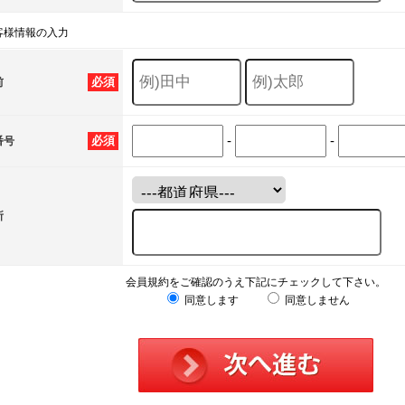
客様情報の入力
必須
前
-
-
必須
番号
所
会員規約をご確認のうえ下記にチェックして下さい。
同意します
同意しません