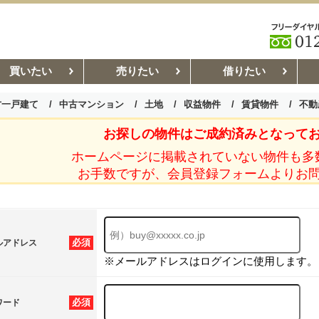
買いたい
売りたい
借りたい
古一戸建て
中古マンション
土地
収益物件
賃貸物件
不動
お探しの物件はご成約済みとなって
お部屋探しコラム
賃貸管理コ
ホームページに掲載されていない物件も多
お手数ですが、会員登録フォームよりお
必須
ルアドレス
※メールアドレスはログインに使用します。
必須
ワード