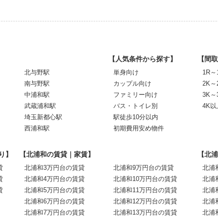
【人気条件から探す】
【間取
北与野駅
単身向け
1R～
南与野駅
カップル向け
2K～
中浦和駅
ファミリー向け
3K～
武蔵浦和駅
バス・トイレ別
4K以
埼玉新都心駅
駅徒歩10分以内
西浦和駅
初期費用安め物件
り】
【北浦和の賃貸｜家賃】
【北浦
貸
北浦和3万円台の賃貸
北浦和9万円台の賃貸
北浦
貸
北浦和4万円台の賃貸
北浦和10万円台の賃貸
北浦
貸
北浦和5万円台の賃貸
北浦和11万円台の賃貸
北浦
北浦和6万円台の賃貸
北浦和12万円台の賃貸
北浦
北浦和7万円台の賃貸
北浦和13万円台の賃貸
北浦