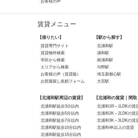
お客様の声
賃貸メニュー
【借りたい】
【駅から探す】
賃貸専門サイト
北浦和駅
賃貸物件検索
浦和駅
学区から検索
南浦和駅
エリアから検索
与野駅
お客様の声（賃貸版）
埼玉新都心駅
お部屋探し依頼フォーム
大宮駅
【北浦和駅周辺の賃貸】
【北浦和の賃貸｜間取
北浦和駅徒歩3分以内
北浦和1R～1LDKの賃
北浦和駅徒歩5分以内
北浦和2K～2LDKの賃
北浦和駅徒歩7分以内
北浦和3K～3LDKの賃
北浦和駅徒歩10分以内
北浦和4K以上の賃貸
北浦和駅徒歩15分以内