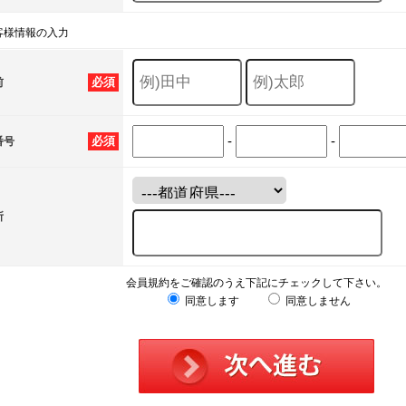
客様情報の入力
必須
前
-
-
必須
番号
所
会員規約をご確認のうえ下記にチェックして下さい。
同意します
同意しません