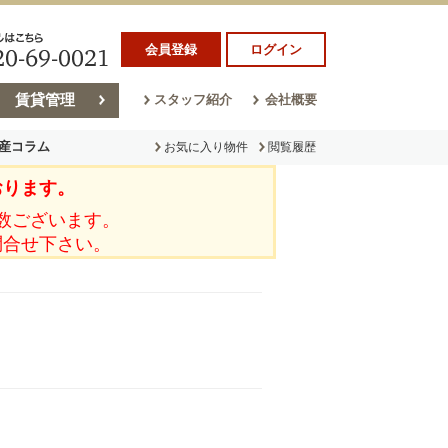
会員登録
ログイン
賃貸管理
スタッフ紹介
会社概要
産コラム
お気に入り物件
閲覧履歴
おります。
ラム
売却コラム
数ございます。
問合せ下さい。