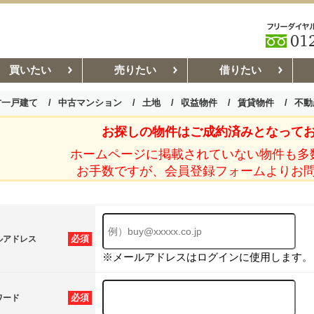
買いたい
売りたい
借りたい
古一戸建て
中古マンション
土地
収益物件
賃貸物件
不動
お探しの物件はご成約済みとなって
お部屋探しコラム
賃貸管理コ
ホームページに掲載されていない物件も多
お手数ですが、会員登録フォームよりお
必須
ルアドレス
※メールアドレスはログインに使用します。
必須
ワード