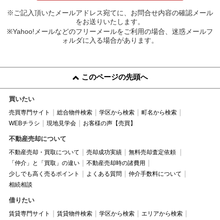
※ご記入頂いたメールアドレス宛てに、お問合せ内容の確認メール
をお送りいたします。
※Yahoo!メールなどのフリーメールをご利用の場合、迷惑メールフ
ォルダに入る場合があります。
このページの先頭へ
買いたい
売買専門サイト
総合物件検索
学区から検索
町名から検索
WEBチラシ
現地見学会
お客様の声【売買】
不動産売却について
不動産売却・買取について
売却成功実績
無料売却査定依頼
「仲介」と「買取」の違い
不動産売却時の諸費用
少しでも高く売るポイント
よくある質問
仲介手数料について
相続相談
借りたい
賃貸専門サイト
賃貸物件検索
学区から検索
エリアから検索