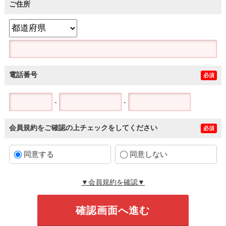
ご住所
電話番号
必須
-
-
会員規約をご確認の上チェックをしてください
必須
同意する
同意しない
▼会員規約を確認▼