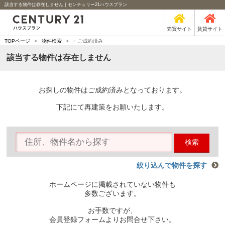
該当する物件は存在しません｜センチュリー21ハウスプラン
売買サイト
賃貸サイト
-
TOPページ
>
物件検索
>
ご成約済み
該当する物件は存在しません
お探しの物件はご成約済みとなっております。
下記にて再建策をお願いたします。
検索
絞り込んで物件を探す
ホームページに掲載されていない物件も
多数ございます。
お手数ですが、
会員登録フォームよりお問合せ下さい。