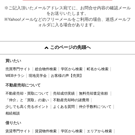
※ご記入頂いたメールアドレス宛てに、お問合せ内容の確認メール
をお送りいたします。
※Yahoo!メールなどのフリーメールをご利用の場合、迷惑メールフ
ォルダに入る場合があります。
このページの先頭へ
買いたい
売買専門サイト
総合物件検索
学区から検索
町名から検索
WEBチラシ
現地見学会
お客様の声【売買】
不動産売却について
不動産売却・買取について
売却成功実績
無料売却査定依頼
「仲介」と「買取」の違い
不動産売却時の諸費用
少しでも高く売るポイント
よくある質問
仲介手数料について
相続相談
借りたい
賃貸専門サイト
賃貸物件検索
学区から検索
エリアから検索