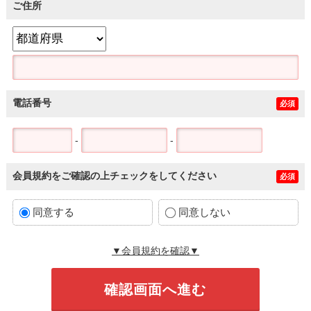
ご住所
電話番号
必須
-
-
会員規約をご確認の上チェックをしてください
必須
同意する
同意しない
▼会員規約を確認▼