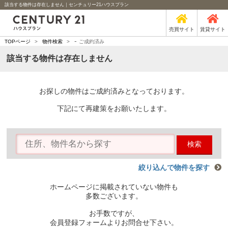
該当する物件は存在しません｜センチュリー21ハウスプラン
売買サイト
賃貸サイト
-
TOPページ
>
物件検索
>
ご成約済み
該当する物件は存在しません
お探しの物件はご成約済みとなっております。
下記にて再建策をお願いたします。
検索
絞り込んで物件を探す
ホームページに掲載されていない物件も
多数ございます。
お手数ですが、
会員登録フォームよりお問合せ下さい。