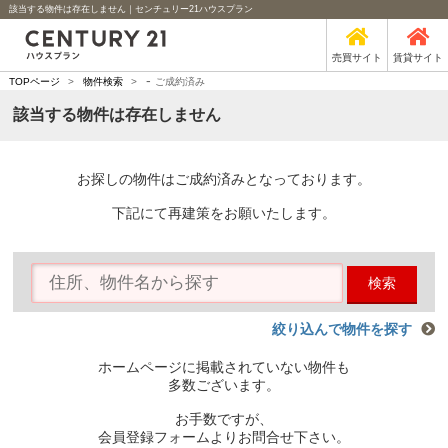
該当する物件は存在しません｜センチュリー21ハウスプラン
売買サイト
賃貸サイト
-
TOPページ
>
物件検索
>
ご成約済み
該当する物件は存在しません
お探しの物件はご成約済みとなっております。
下記にて再建策をお願いたします。
検索
絞り込んで物件を探す
ホームページに掲載されていない物件も
多数ございます。
お手数ですが、
会員登録フォームよりお問合せ下さい。