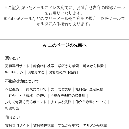
※ご記入頂いたメールアドレス宛てに、お問合せ内容の確認メール
をお送りいたします。
※Yahoo!メールなどのフリーメールをご利用の場合、迷惑メールフ
ォルダに入る場合があります。
このページの先頭へ
買いたい
売買専門サイト
総合物件検索
学区から検索
町名から検索
WEBチラシ
現地見学会
お客様の声【売買】
不動産売却について
不動産売却・買取について
売却成功実績
無料売却査定依頼
「仲介」と「買取」の違い
不動産売却時の諸費用
少しでも高く売るポイント
よくある質問
仲介手数料について
相続相談
借りたい
賃貸専門サイト
賃貸物件検索
学区から検索
エリアから検索