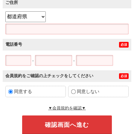
ご住所
電話番号
必須
-
-
会員規約をご確認の上チェックをしてください
必須
同意する
同意しない
▼会員規約を確認▼