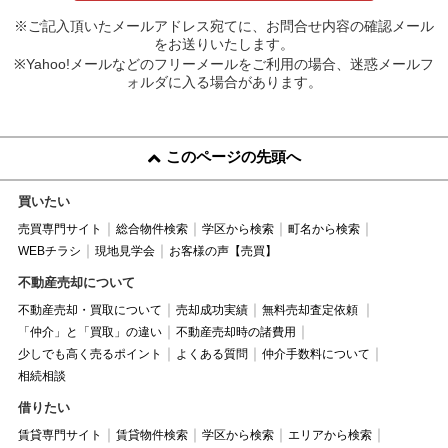
※ご記入頂いたメールアドレス宛てに、お問合せ内容の確認メール
をお送りいたします。
※Yahoo!メールなどのフリーメールをご利用の場合、迷惑メールフ
ォルダに入る場合があります。
このページの先頭へ
買いたい
売買専門サイト
総合物件検索
学区から検索
町名から検索
WEBチラシ
現地見学会
お客様の声【売買】
不動産売却について
不動産売却・買取について
売却成功実績
無料売却査定依頼
「仲介」と「買取」の違い
不動産売却時の諸費用
少しでも高く売るポイント
よくある質問
仲介手数料について
相続相談
借りたい
賃貸専門サイト
賃貸物件検索
学区から検索
エリアから検索