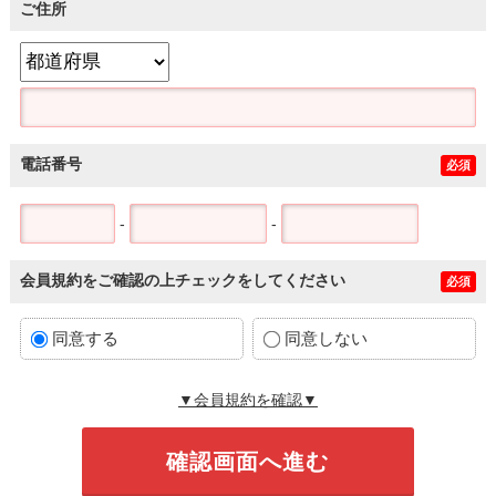
ご住所
電話番号
必須
-
-
会員規約をご確認の上チェックをしてください
必須
同意する
同意しない
▼会員規約を確認▼