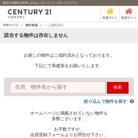
該当する物件は存在しません｜センチュリー21ハウスプラン
売買サイト
賃貸サイト
-
TOPページ
>
物件検索
>
ご成約済み
該当する物件は存在しません
お探しの物件はご成約済みとなっております。
下記にて再建策をお願いたします。
検索
絞り込んで物件を探す
ホームページに掲載されていない物件も
多数ございます。
お手数ですが、
会員登録フォームよりお問合せ下さい。