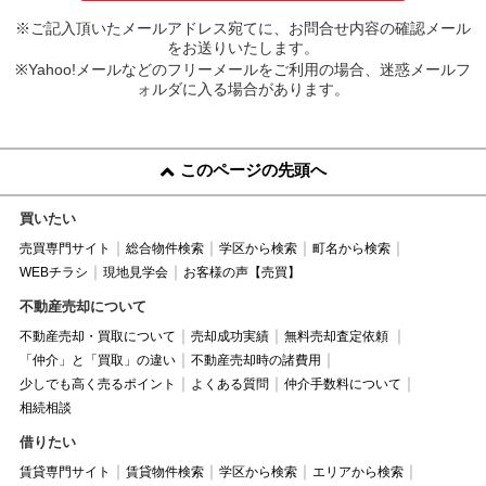
※ご記入頂いたメールアドレス宛てに、お問合せ内容の確認メール
をお送りいたします。
※Yahoo!メールなどのフリーメールをご利用の場合、迷惑メールフ
ォルダに入る場合があります。
このページの先頭へ
買いたい
売買専門サイト
総合物件検索
学区から検索
町名から検索
WEBチラシ
現地見学会
お客様の声【売買】
不動産売却について
不動産売却・買取について
売却成功実績
無料売却査定依頼
「仲介」と「買取」の違い
不動産売却時の諸費用
少しでも高く売るポイント
よくある質問
仲介手数料について
相続相談
借りたい
賃貸専門サイト
賃貸物件検索
学区から検索
エリアから検索