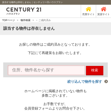
該当する物件は存在しません｜センチュリー21ハウスプラン
売買サイト
賃貸サイト
-
TOPページ
>
物件検索
>
ご成約済み
該当する物件は存在しません
お探しの物件はご成約済みとなっております。
下記にて再建策をお願いたします。
検索
絞り込んで物件を探す
ホームページに掲載されていない物件も
多数ございます。
お手数ですが、
会員登録フォームよりお問合せ下さい。