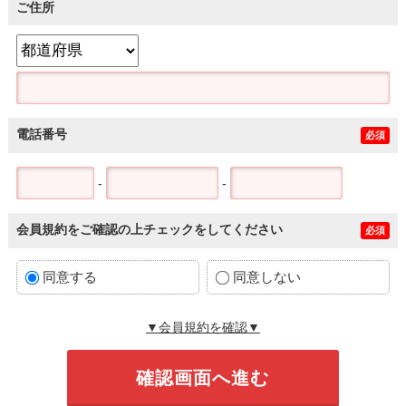
ご住所
電話番号
必須
-
-
会員規約をご確認の上チェックをしてください
必須
同意する
同意しない
▼会員規約を確認▼