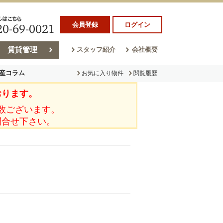
会員登録
ログイン
賃貸管理
スタッフ紹介
会社概要
産コラム
お気に入り物件
閲覧履歴
おります。
ラム
売却コラム
数ございます。
問合せ下さい。