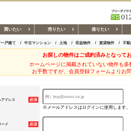
買いたい
売りたい
借りたい
古一戸建て
中古マンション
土地
収益物件
賃貸物件
不動
お探しの物件はご成約済みとなって
お部屋探しコラム
賃貸管理コ
ホームページに掲載されていない物件も多
お手数ですが、会員登録フォームよりお
必須
ルアドレス
※メールアドレスはログインに使用します。
必須
ワード