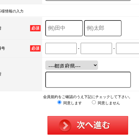
客様情報の入力
必須
前
-
-
必須
番号
所
会員規約をご確認のうえ下記にチェックして下さい。
同意します
同意しません