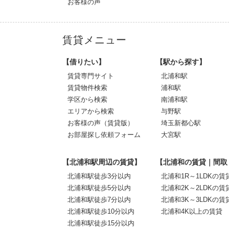
お客様の声
賃貸メニュー
【借りたい】
【駅から探す】
賃貸専門サイト
北浦和駅
賃貸物件検索
浦和駅
学区から検索
南浦和駅
エリアから検索
与野駅
お客様の声（賃貸版）
埼玉新都心駅
お部屋探し依頼フォーム
大宮駅
【北浦和駅周辺の賃貸】
【北浦和の賃貸｜間取
北浦和駅徒歩3分以内
北浦和1R～1LDKの賃
北浦和駅徒歩5分以内
北浦和2K～2LDKの賃
北浦和駅徒歩7分以内
北浦和3K～3LDKの賃
北浦和駅徒歩10分以内
北浦和4K以上の賃貸
北浦和駅徒歩15分以内