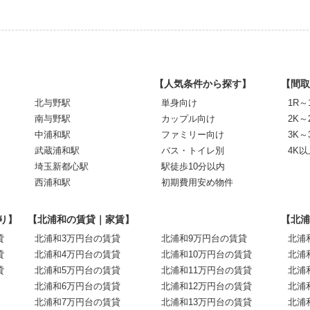
【人気条件から探す】
【間取
北与野駅
単身向け
1R～
南与野駅
カップル向け
2K～
中浦和駅
ファミリー向け
3K～
武蔵浦和駅
バス・トイレ別
4K以
埼玉新都心駅
駅徒歩10分以内
西浦和駅
初期費用安め物件
り】
【北浦和の賃貸｜家賃】
【北浦
貸
北浦和3万円台の賃貸
北浦和9万円台の賃貸
北浦
貸
北浦和4万円台の賃貸
北浦和10万円台の賃貸
北浦
貸
北浦和5万円台の賃貸
北浦和11万円台の賃貸
北浦
北浦和6万円台の賃貸
北浦和12万円台の賃貸
北浦
北浦和7万円台の賃貸
北浦和13万円台の賃貸
北浦