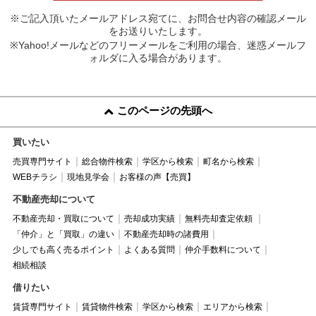
※ご記入頂いたメールアドレス宛てに、お問合せ内容の確認メール
をお送りいたします。
※Yahoo!メールなどのフリーメールをご利用の場合、迷惑メールフ
ォルダに入る場合があります。
このページの先頭へ
買いたい
売買専門サイト
総合物件検索
学区から検索
町名から検索
WEBチラシ
現地見学会
お客様の声【売買】
不動産売却について
不動産売却・買取について
売却成功実績
無料売却査定依頼
「仲介」と「買取」の違い
不動産売却時の諸費用
少しでも高く売るポイント
よくある質問
仲介手数料について
相続相談
借りたい
賃貸専門サイト
賃貸物件検索
学区から検索
エリアから検索