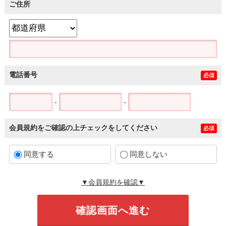
ご住所
電話番号
必須
-
-
会員規約をご確認の上チェックをしてください
必須
同意する
同意しない
▼会員規約を確認▼