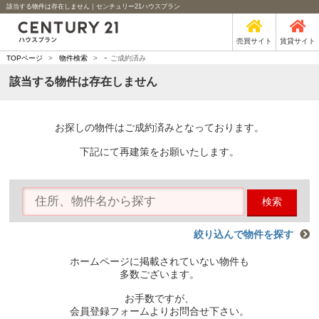
該当する物件は存在しません｜センチュリー21ハウスプラン
売買サイト
賃貸サイト
-
TOPページ
>
物件検索
>
ご成約済み
該当する物件は存在しません
お探しの物件はご成約済みとなっております。
下記にて再建策をお願いたします。
検索
絞り込んで物件を探す
ホームページに掲載されていない物件も
多数ございます。
お手数ですが、
会員登録フォームよりお問合せ下さい。