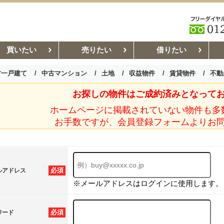
買いたい
売りたい
借りたい
古一戸建て
中古マンション
土地
収益物件
賃貸物件
不動
お探しの物件はご成約済みとなって
お部屋探しコラム
賃貸管理コ
ホームページに掲載されていない物件も多
お手数ですが、会員登録フォームよりお
必須
ルアドレス
※メールアドレスはログインに使用します。
必須
ワード