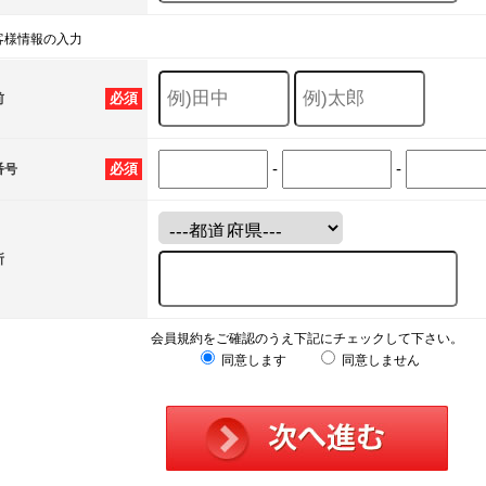
客様情報の入力
必須
前
-
-
必須
番号
所
会員規約をご確認のうえ下記にチェックして下さい。
同意します
同意しません