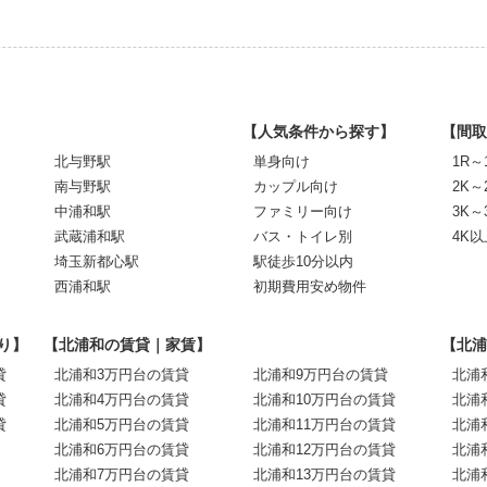
【人気条件から探す】
【間取
北与野駅
単身向け
1R～
南与野駅
カップル向け
2K～
中浦和駅
ファミリー向け
3K～
武蔵浦和駅
バス・トイレ別
4K以
埼玉新都心駅
駅徒歩10分以内
西浦和駅
初期費用安め物件
り】
【北浦和の賃貸｜家賃】
【北浦
貸
北浦和3万円台の賃貸
北浦和9万円台の賃貸
北浦
貸
北浦和4万円台の賃貸
北浦和10万円台の賃貸
北浦
貸
北浦和5万円台の賃貸
北浦和11万円台の賃貸
北浦
北浦和6万円台の賃貸
北浦和12万円台の賃貸
北浦
北浦和7万円台の賃貸
北浦和13万円台の賃貸
北浦