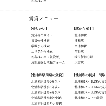
お客様の声
賃貸メニュー
【借りたい】
【駅から探す】
賃貸専門サイト
北浦和駅
賃貸物件検索
浦和駅
学区から検索
南浦和駅
エリアから検索
与野駅
お客様の声（賃貸版）
埼玉新都心駅
お部屋探し依頼フォーム
大宮駅
【北浦和駅周辺の賃貸】
【北浦和の賃貸｜間取
北浦和駅徒歩3分以内
北浦和1R～1LDKの賃
北浦和駅徒歩5分以内
北浦和2K～2LDKの賃
北浦和駅徒歩7分以内
北浦和3K～3LDKの賃
北浦和駅徒歩10分以内
北浦和4K以上の賃貸
北浦和駅徒歩15分以内