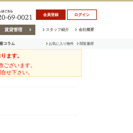
会員登録
ログイン
賃貸管理
スタッフ紹介
会社概要
産コラム
お気に入り物件
閲覧履歴
おります。
ラム
売却コラム
数ございます。
問合せ下さい。