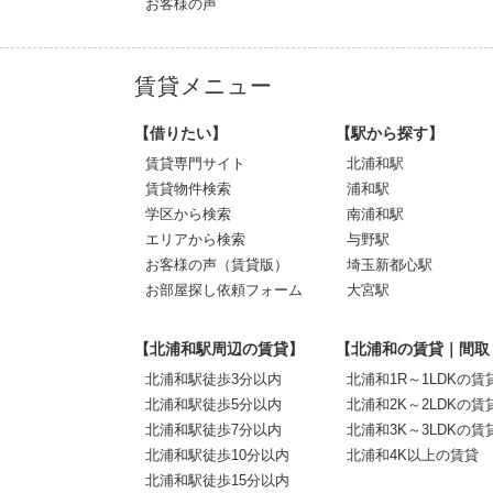
お客様の声
賃貸メニュー
【借りたい】
【駅から探す】
賃貸専門サイト
北浦和駅
賃貸物件検索
浦和駅
学区から検索
南浦和駅
エリアから検索
与野駅
お客様の声（賃貸版）
埼玉新都心駅
お部屋探し依頼フォーム
大宮駅
【北浦和駅周辺の賃貸】
【北浦和の賃貸｜間取
北浦和駅徒歩3分以内
北浦和1R～1LDKの賃
北浦和駅徒歩5分以内
北浦和2K～2LDKの賃
北浦和駅徒歩7分以内
北浦和3K～3LDKの賃
北浦和駅徒歩10分以内
北浦和4K以上の賃貸
北浦和駅徒歩15分以内