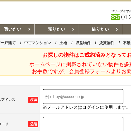
買いたい
売りたい
借りたい
古一戸建て
中古マンション
土地
収益物件
賃貸物件
不動
お探しの物件はご成約済みとなって
お部屋探しコラム
賃貸管理コ
ホームページに掲載されていない物件も多
お手数ですが、会員登録フォームよりお
必須
ルアドレス
※メールアドレスはログインに使用します。
必須
ワード