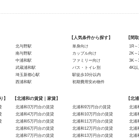
【人気条件から探す】
【間取
北与野駅
単身向け
1R～
南与野駅
カップル向け
2K～
中浦和駅
ファミリー向け
3K～
武蔵浦和駅
バス・トイレ別
4K以
埼玉新都心駅
駅徒歩10分以内
西浦和駅
初期費用安め物件
り】
【北浦和の賃貸｜家賃】
【北浦
貸
北浦和3万円台の賃貸
北浦和9万円台の賃貸
北浦
貸
北浦和4万円台の賃貸
北浦和10万円台の賃貸
北浦
貸
北浦和5万円台の賃貸
北浦和11万円台の賃貸
北浦
北浦和6万円台の賃貸
北浦和12万円台の賃貸
北浦
北浦和7万円台の賃貸
北浦和13万円台の賃貸
北浦