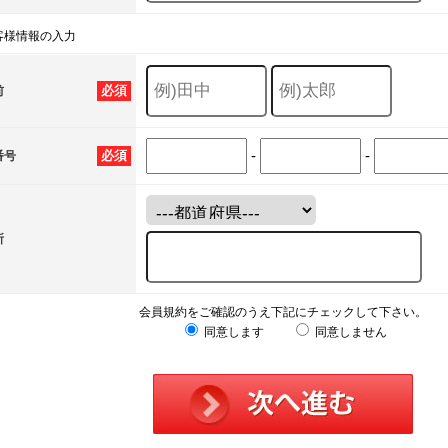
客様情報の入力
必須
前
-
-
必須
番号
所
会員規約をご確認のうえ下記にチェックして下さい。
同意します
同意しません