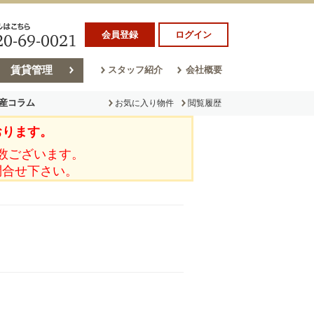
会員登録
ログイン
賃貸管理
スタッフ紹介
会社概要
産コラム
お気に入り物件
閲覧履歴
おります。
ラム
売却コラム
数ございます。
問合せ下さい。