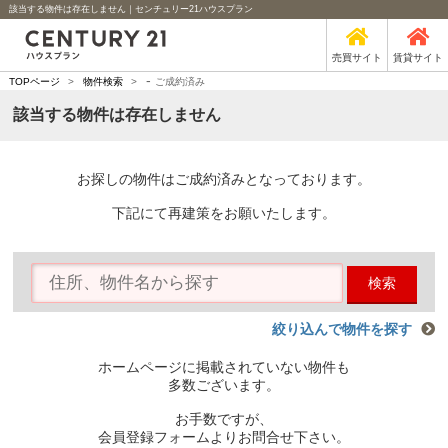
該当する物件は存在しません｜センチュリー21ハウスプラン
売買サイト
賃貸サイト
-
TOPページ
>
物件検索
>
ご成約済み
該当する物件は存在しません
お探しの物件はご成約済みとなっております。
下記にて再建策をお願いたします。
検索
絞り込んで物件を探す
ホームページに掲載されていない物件も
多数ございます。
お手数ですが、
会員登録フォームよりお問合せ下さい。