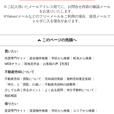
※ご記入頂いたメールアドレス宛てに、お問合せ内容の確認メール
をお送りいたします。
※Yahoo!メールなどのフリーメールをご利用の場合、迷惑メールフ
ォルダに入る場合があります。
このページの先頭へ
買いたい
売買専門サイト
総合物件検索
学区から検索
町名から検索
WEBチラシ
現地見学会
お客様の声【売買】
不動産売却について
不動産売却・買取について
売却成功実績
無料売却査定依頼
「仲介」と「買取」の違い
不動産売却時の諸費用
少しでも高く売るポイント
よくある質問
仲介手数料について
相続相談
借りたい
賃貸専門サイト
賃貸物件検索
学区から検索
エリアから検索