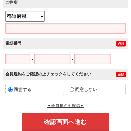
ご住所
電話番号
必須
-
-
会員規約をご確認の上チェックをしてください
必須
同意する
同意しない
▼会員規約を確認▼