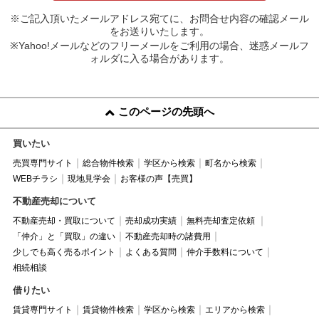
※ご記入頂いたメールアドレス宛てに、お問合せ内容の確認メール
をお送りいたします。
※Yahoo!メールなどのフリーメールをご利用の場合、迷惑メールフ
ォルダに入る場合があります。
このページの先頭へ
買いたい
売買専門サイト
総合物件検索
学区から検索
町名から検索
WEBチラシ
現地見学会
お客様の声【売買】
不動産売却について
不動産売却・買取について
売却成功実績
無料売却査定依頼
「仲介」と「買取」の違い
不動産売却時の諸費用
少しでも高く売るポイント
よくある質問
仲介手数料について
相続相談
借りたい
賃貸専門サイト
賃貸物件検索
学区から検索
エリアから検索