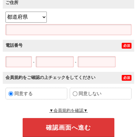
ご住所
電話番号
必須
-
-
会員規約をご確認の上チェックをしてください
必須
同意する
同意しない
▼会員規約を確認▼