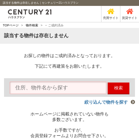
該当する物件は存在しません｜センチュリー21ハウスプラン
売買サイト
賃貸サイト
-
TOPページ
>
物件検索
>
ご成約済み
該当する物件は存在しません
お探しの物件はご成約済みとなっております。
下記にて再建策をお願いたします。
検索
絞り込んで物件を探す
ホームページに掲載されていない物件も
多数ございます。
お手数ですが、
会員登録フォームよりお問合せ下さい。