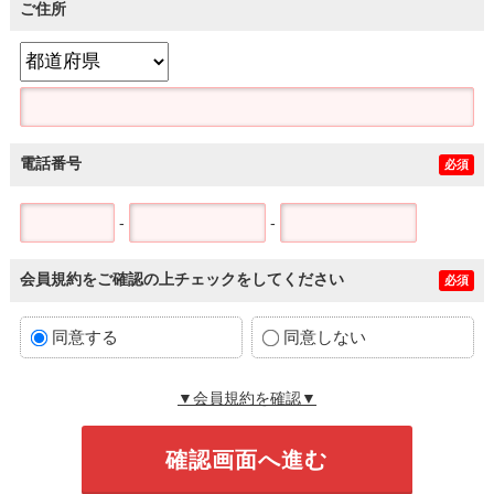
ご住所
電話番号
必須
-
-
会員規約をご確認の上チェックをしてください
必須
同意する
同意しない
▼会員規約を確認▼