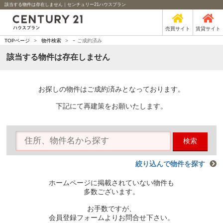
該当する物件は存在しません｜センチュリー21ハウスプラン
売買サイト
賃貸サイト
-
TOPページ
>
物件検索
>
ご成約済み
該当する物件は存在しません
お探しの物件はご成約済みとなっております。
下記にて再建策をお願いたします。
検索
絞り込んで物件を探す
ホームページに掲載されていない物件も
多数ございます。
お手数ですが、
会員登録フォームよりお問合せ下さい。