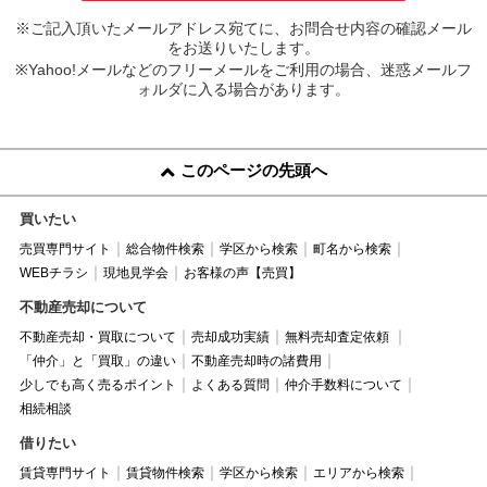
※ご記入頂いたメールアドレス宛てに、お問合せ内容の確認メール
をお送りいたします。
※Yahoo!メールなどのフリーメールをご利用の場合、迷惑メールフ
ォルダに入る場合があります。
このページの先頭へ
買いたい
売買専門サイト
総合物件検索
学区から検索
町名から検索
WEBチラシ
現地見学会
お客様の声【売買】
不動産売却について
不動産売却・買取について
売却成功実績
無料売却査定依頼
「仲介」と「買取」の違い
不動産売却時の諸費用
少しでも高く売るポイント
よくある質問
仲介手数料について
相続相談
借りたい
賃貸専門サイト
賃貸物件検索
学区から検索
エリアから検索