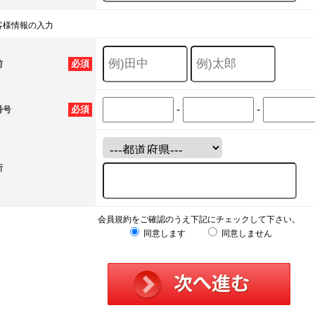
客様情報の入力
必須
前
-
-
必須
番号
所
会員規約をご確認のうえ下記にチェックして下さい。
同意します
同意しません