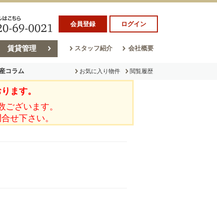
会員登録
ログイン
賃貸管理
スタッフ紹介
会社概要
産コラム
お気に入り物件
閲覧履歴
おります。
ラム
売却コラム
数ございます。
問合せ下さい。