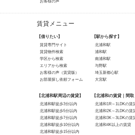
お客様の声
賃貸メニュー
【借りたい】
【駅から探す】
賃貸専門サイト
北浦和駅
賃貸物件検索
浦和駅
学区から検索
南浦和駅
エリアから検索
与野駅
お客様の声（賃貸版）
埼玉新都心駅
お部屋探し依頼フォーム
大宮駅
【北浦和駅周辺の賃貸】
【北浦和の賃貸｜間取
北浦和駅徒歩3分以内
北浦和1R～1LDKの賃
北浦和駅徒歩5分以内
北浦和2K～2LDKの賃
北浦和駅徒歩7分以内
北浦和3K～3LDKの賃
北浦和駅徒歩10分以内
北浦和4K以上の賃貸
北浦和駅徒歩15分以内