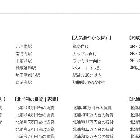
【人気条件から探す】
【間取
北与野駅
単身向け
1R～
南与野駅
カップル向け
2K～
中浦和駅
ファミリー向け
3K～
武蔵浦和駅
バス・トイレ別
4K以
埼玉新都心駅
駅徒歩10分以内
西浦和駅
初期費用安め物件
り】
【北浦和の賃貸｜家賃】
【北浦
貸
北浦和3万円台の賃貸
北浦和9万円台の賃貸
北浦
貸
北浦和4万円台の賃貸
北浦和10万円台の賃貸
北浦
貸
北浦和5万円台の賃貸
北浦和11万円台の賃貸
北浦
北浦和6万円台の賃貸
北浦和12万円台の賃貸
北浦
北浦和7万円台の賃貸
北浦和13万円台の賃貸
北浦