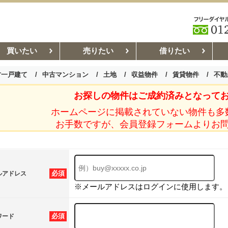
買いたい
売りたい
借りたい
古一戸建て
中古マンション
土地
収益物件
賃貸物件
不動
お探しの物件はご成約済みとなって
お部屋探しコラム
賃貸管理コ
ホームページに掲載されていない物件も多
お手数ですが、会員登録フォームよりお
必須
ルアドレス
※メールアドレスはログインに使用します。
必須
ワード