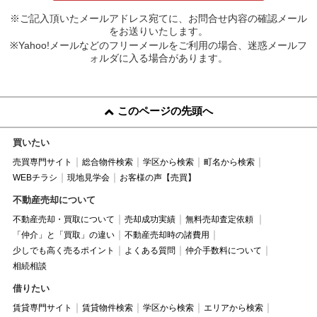
※ご記入頂いたメールアドレス宛てに、お問合せ内容の確認メール
をお送りいたします。
※Yahoo!メールなどのフリーメールをご利用の場合、迷惑メールフ
ォルダに入る場合があります。
このページの先頭へ
買いたい
売買専門サイト
総合物件検索
学区から検索
町名から検索
WEBチラシ
現地見学会
お客様の声【売買】
不動産売却について
不動産売却・買取について
売却成功実績
無料売却査定依頼
「仲介」と「買取」の違い
不動産売却時の諸費用
少しでも高く売るポイント
よくある質問
仲介手数料について
相続相談
借りたい
賃貸専門サイト
賃貸物件検索
学区から検索
エリアから検索