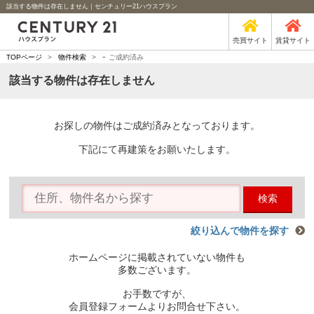
該当する物件は存在しません｜センチュリー21ハウスプラン
売買サイト
賃貸サイト
-
TOPページ
>
物件検索
>
ご成約済み
該当する物件は存在しません
お探しの物件はご成約済みとなっております。
下記にて再建策をお願いたします。
検索
絞り込んで物件を探す
ホームページに掲載されていない物件も
多数ございます。
お手数ですが、
会員登録フォームよりお問合せ下さい。