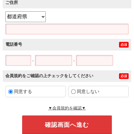
ご住所
電話番号
必須
-
-
会員規約をご確認の上チェックをしてください
必須
同意する
同意しない
▼会員規約を確認▼