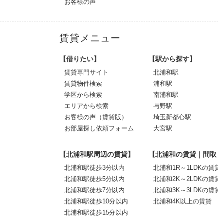
お客様の声
賃貸メニュー
【借りたい】
【駅から探す】
賃貸専門サイト
北浦和駅
賃貸物件検索
浦和駅
学区から検索
南浦和駅
エリアから検索
与野駅
お客様の声（賃貸版）
埼玉新都心駅
お部屋探し依頼フォーム
大宮駅
【北浦和駅周辺の賃貸】
【北浦和の賃貸｜間取
北浦和駅徒歩3分以内
北浦和1R～1LDKの賃
北浦和駅徒歩5分以内
北浦和2K～2LDKの賃
北浦和駅徒歩7分以内
北浦和3K～3LDKの賃
北浦和駅徒歩10分以内
北浦和4K以上の賃貸
北浦和駅徒歩15分以内