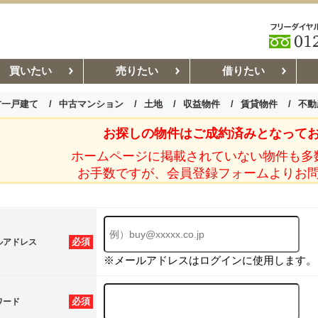
買いたい
売りたい
借りたい
古一戸建て
中古マンション
土地
収益物件
賃貸物件
不動
お探しの物件はご成約済みとなって
お部屋探しコラム
賃貸管理コ
ホームページに掲載されていない物件も多
お手数ですが、会員登録フォームよりお
必須
ルアドレス
※メールアドレスはログインに使用します。
必須
ワード