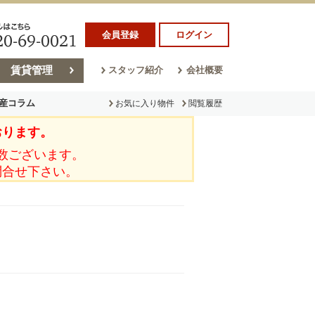
会員登録
ログイン
賃貸管理
スタッフ紹介
会社概要
産コラム
お気に入り物件
閲覧履歴
おります。
ラム
売却コラム
数ございます。
問合せ下さい。