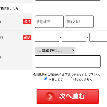
客様情報の入力
必須
前
-
-
必須
番号
所
会員規約をご確認のうえ下記にチェックして下さい。
同意します
同意しません