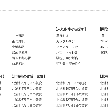
【人気条件から探す】
【間取
北与野駅
単身向け
1R～
南与野駅
カップル向け
2K～
中浦和駅
ファミリー向け
3K～
武蔵浦和駅
バス・トイレ別
4K以
埼玉新都心駅
駅徒歩10分以内
西浦和駅
初期費用安め物件
り】
【北浦和の賃貸｜家賃】
【北浦
貸
北浦和3万円台の賃貸
北浦和9万円台の賃貸
北浦
貸
北浦和4万円台の賃貸
北浦和10万円台の賃貸
北浦
貸
北浦和5万円台の賃貸
北浦和11万円台の賃貸
北浦
北浦和6万円台の賃貸
北浦和12万円台の賃貸
北浦
北浦和7万円台の賃貸
北浦和13万円台の賃貸
北浦