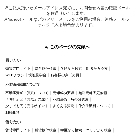
※ご記入頂いたメールアドレス宛てに、お問合せ内容の確認メール
をお送りいたします。
※Yahoo!メールなどのフリーメールをご利用の場合、迷惑メールフ
ォルダに入る場合があります。
このページの先頭へ
買いたい
売買専門サイト
総合物件検索
学区から検索
町名から検索
WEBチラシ
現地見学会
お客様の声【売買】
不動産売却について
不動産売却・買取について
売却成功実績
無料売却査定依頼
「仲介」と「買取」の違い
不動産売却時の諸費用
少しでも高く売るポイント
よくある質問
仲介手数料について
相続相談
借りたい
賃貸専門サイト
賃貸物件検索
学区から検索
エリアから検索