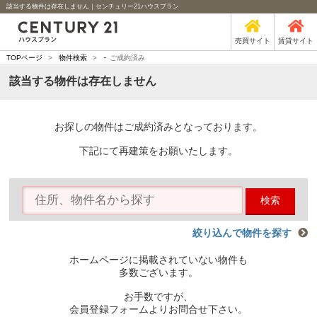
該当する物件は存在しません｜センチュリー21ハウスプラン
売買サイト
賃貸サイト
-
TOPページ
>
物件検索
>
ご成約済み
該当する物件は存在しません
お探しの物件はご成約済みとなっております。
下記にて再建策をお願いたします。
検索
絞り込んで物件を探す
ホームページに掲載されていない物件も
多数ございます。
お手数ですが、
会員登録フォームよりお問合せ下さい。