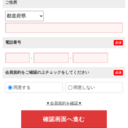
ご住所
電話番号
必須
-
-
会員規約をご確認の上チェックをしてください
必須
同意する
同意しない
▼会員規約を確認▼