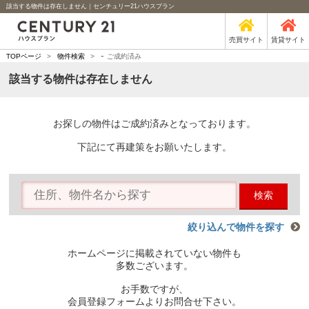
該当する物件は存在しません｜センチュリー21ハウスプラン
売買サイト
賃貸サイト
-
TOPページ
>
物件検索
>
ご成約済み
該当する物件は存在しません
お探しの物件はご成約済みとなっております。
下記にて再建策をお願いたします。
検索
絞り込んで物件を探す
ホームページに掲載されていない物件も
多数ございます。
お手数ですが、
会員登録フォームよりお問合せ下さい。