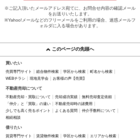
※ご記入頂いたメールアドレス宛てに、お問合せ内容の確認メール
をお送りいたします。
※Yahoo!メールなどのフリーメールをご利用の場合、迷惑メールフ
ォルダに入る場合があります。
このページの先頭へ
買いたい
売買専門サイト
総合物件検索
学区から検索
町名から検索
WEBチラシ
現地見学会
お客様の声【売買】
不動産売却について
不動産売却・買取について
売却成功実績
無料売却査定依頼
「仲介」と「買取」の違い
不動産売却時の諸費用
少しでも高く売るポイント
よくある質問
仲介手数料について
相続相談
借りたい
賃貸専門サイト
賃貸物件検索
学区から検索
エリアから検索