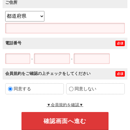
ご住所
電話番号
必須
-
-
会員規約をご確認の上チェックをしてください
必須
同意する
同意しない
▼会員規約を確認▼