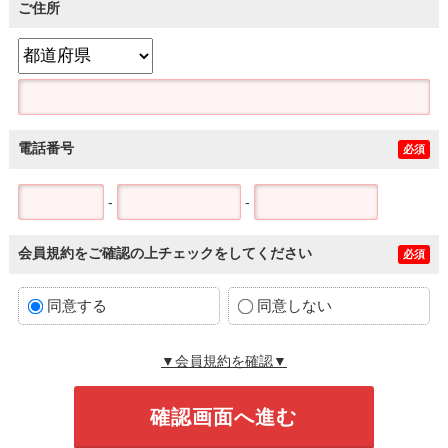
ご住所
電話番号
必須
-
-
会員規約をご確認の上チェックをしてください
必須
同意する
同意しない
▼会員規約を確認▼