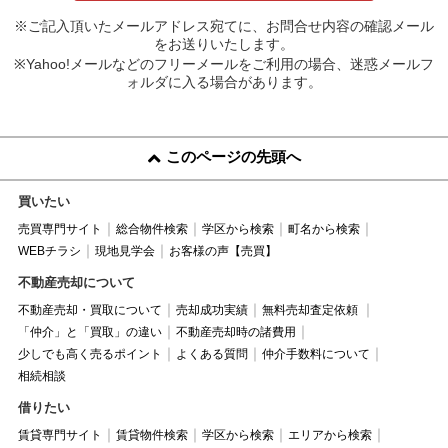
※ご記入頂いたメールアドレス宛てに、お問合せ内容の確認メール
をお送りいたします。
※Yahoo!メールなどのフリーメールをご利用の場合、迷惑メールフ
ォルダに入る場合があります。
このページの先頭へ
買いたい
売買専門サイト
総合物件検索
学区から検索
町名から検索
WEBチラシ
現地見学会
お客様の声【売買】
不動産売却について
不動産売却・買取について
売却成功実績
無料売却査定依頼
「仲介」と「買取」の違い
不動産売却時の諸費用
少しでも高く売るポイント
よくある質問
仲介手数料について
相続相談
借りたい
賃貸専門サイト
賃貸物件検索
学区から検索
エリアから検索