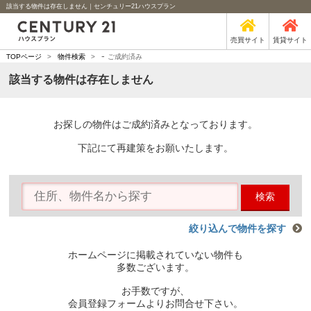
該当する物件は存在しません｜センチュリー21ハウスプラン
売買サイト
賃貸サイト
-
TOPページ
>
物件検索
>
ご成約済み
該当する物件は存在しません
お探しの物件はご成約済みとなっております。
下記にて再建策をお願いたします。
検索
絞り込んで物件を探す
ホームページに掲載されていない物件も
多数ございます。
お手数ですが、
会員登録フォームよりお問合せ下さい。