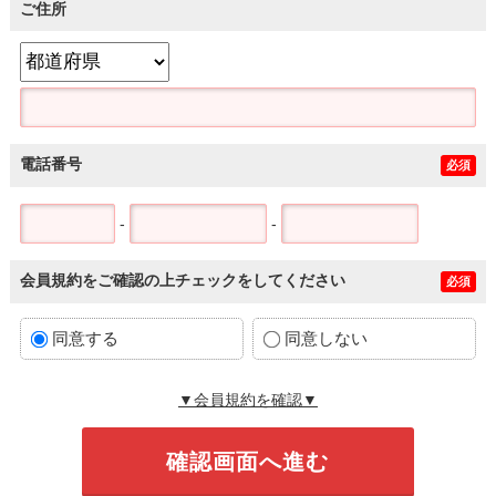
ご住所
電話番号
必須
-
-
会員規約をご確認の上チェックをしてください
必須
同意する
同意しない
▼会員規約を確認▼