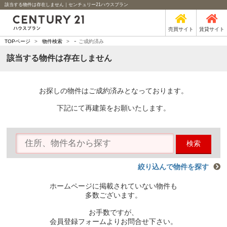
該当する物件は存在しません｜センチュリー21ハウスプラン
売買サイト
賃貸サイト
-
TOPページ
>
物件検索
>
ご成約済み
該当する物件は存在しません
お探しの物件はご成約済みとなっております。
下記にて再建策をお願いたします。
検索
絞り込んで物件を探す
ホームページに掲載されていない物件も
多数ございます。
お手数ですが、
会員登録フォームよりお問合せ下さい。