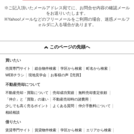
※ご記入頂いたメールアドレス宛てに、お問合せ内容の確認メール
をお送りいたします。
※Yahoo!メールなどのフリーメールをご利用の場合、迷惑メールフ
ォルダに入る場合があります。
このページの先頭へ
買いたい
売買専門サイト
総合物件検索
学区から検索
町名から検索
WEBチラシ
現地見学会
お客様の声【売買】
不動産売却について
不動産売却・買取について
売却成功実績
無料売却査定依頼
「仲介」と「買取」の違い
不動産売却時の諸費用
少しでも高く売るポイント
よくある質問
仲介手数料について
相続相談
借りたい
賃貸専門サイト
賃貸物件検索
学区から検索
エリアから検索