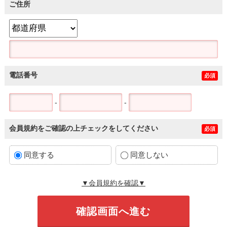
ご住所
電話番号
必須
-
-
会員規約をご確認の上チェックをしてください
必須
同意する
同意しない
▼会員規約を確認▼