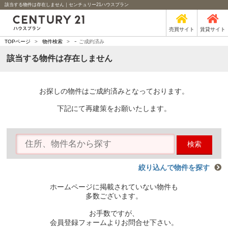
該当する物件は存在しません｜センチュリー21ハウスプラン
売買サイト
賃貸サイト
-
TOPページ
>
物件検索
>
ご成約済み
該当する物件は存在しません
お探しの物件はご成約済みとなっております。
下記にて再建策をお願いたします。
検索
絞り込んで物件を探す
ホームページに掲載されていない物件も
多数ございます。
お手数ですが、
会員登録フォームよりお問合せ下さい。