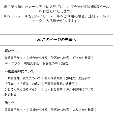
※ご記入頂いたメールアドレス宛てに、お問合せ内容の確認メール
をお送りいたします。
※Yahoo!メールなどのフリーメールをご利用の場合、迷惑メールフ
ォルダに入る場合があります。
このページの先頭へ
買いたい
売買専門サイト
総合物件検索
学区から検索
町名から検索
WEBチラシ
現地見学会
お客様の声【売買】
不動産売却について
不動産売却・買取について
売却成功実績
無料売却査定依頼
「仲介」と「買取」の違い
不動産売却時の諸費用
少しでも高く売るポイント
よくある質問
仲介手数料について
相続相談
借りたい
賃貸専門サイト
賃貸物件検索
学区から検索
エリアから検索