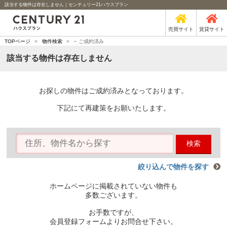
該当する物件は存在しません｜センチュリー21ハウスプラン
売買サイト
賃貸サイト
-
TOPページ
>
物件検索
>
ご成約済み
該当する物件は存在しません
お探しの物件はご成約済みとなっております。
下記にて再建策をお願いたします。
検索
絞り込んで物件を探す
ホームページに掲載されていない物件も
多数ございます。
お手数ですが、
会員登録フォームよりお問合せ下さい。