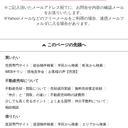
※ご記入頂いたメールアドレス宛てに、お問合せ内容の確認メール
をお送りいたします。
※Yahoo!メールなどのフリーメールをご利用の場合、迷惑メールフ
ォルダに入る場合があります。
このページの先頭へ
買いたい
売買専門サイト
総合物件検索
学区から検索
町名から検索
WEBチラシ
現地見学会
お客様の声【売買】
不動産売却について
不動産売却・買取について
売却成功実績
無料売却査定依頼
「仲介」と「買取」の違い
不動産売却時の諸費用
少しでも高く売るポイント
よくある質問
仲介手数料について
相続相談
借りたい
賃貸専門サイト
賃貸物件検索
学区から検索
エリアから検索