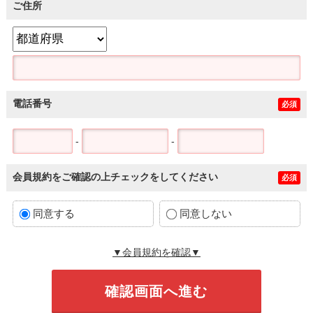
ご住所
電話番号
必須
-
-
会員規約をご確認の上チェックをしてください
必須
同意する
同意しない
▼会員規約を確認▼