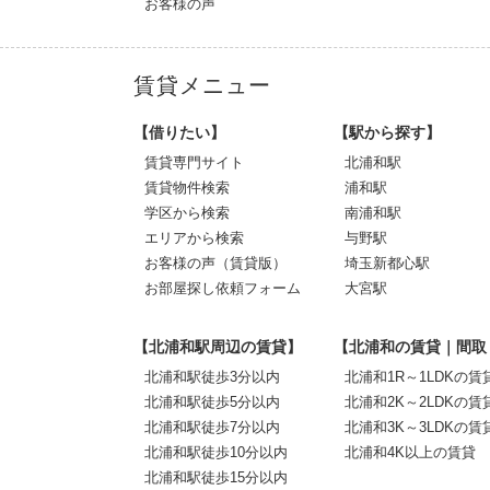
お客様の声
賃貸メニュー
【借りたい】
【駅から探す】
賃貸専門サイト
北浦和駅
賃貸物件検索
浦和駅
学区から検索
南浦和駅
エリアから検索
与野駅
お客様の声（賃貸版）
埼玉新都心駅
お部屋探し依頼フォーム
大宮駅
【北浦和駅周辺の賃貸】
【北浦和の賃貸｜間取
北浦和駅徒歩3分以内
北浦和1R～1LDKの賃
北浦和駅徒歩5分以内
北浦和2K～2LDKの賃
北浦和駅徒歩7分以内
北浦和3K～3LDKの賃
北浦和駅徒歩10分以内
北浦和4K以上の賃貸
北浦和駅徒歩15分以内