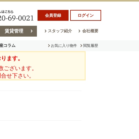
会員登録
ログイン
賃貸管理
スタッフ紹介
会社概要
産コラム
お気に入り物件
閲覧履歴
おります。
ラム
売却コラム
数ございます。
問合せ下さい。