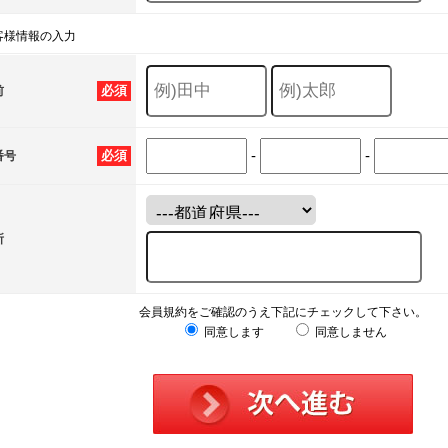
客様情報の入力
必須
前
-
-
必須
番号
所
会員規約をご確認のうえ下記にチェックして下さい。
同意します
同意しません