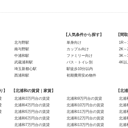
【人気条件から探す】
【間取
北与野駅
単身向け
1R～
南与野駅
カップル向け
2K～
中浦和駅
ファミリー向け
3K～
武蔵浦和駅
バス・トイレ別
4K以
埼玉新都心駅
駅徒歩10分以内
西浦和駅
初期費用安め物件
り】
【北浦和の賃貸｜家賃】
【北浦
貸
北浦和3万円台の賃貸
北浦和9万円台の賃貸
北浦
貸
北浦和4万円台の賃貸
北浦和10万円台の賃貸
北浦
貸
北浦和5万円台の賃貸
北浦和11万円台の賃貸
北浦
北浦和6万円台の賃貸
北浦和12万円台の賃貸
北浦
北浦和7万円台の賃貸
北浦和13万円台の賃貸
北浦