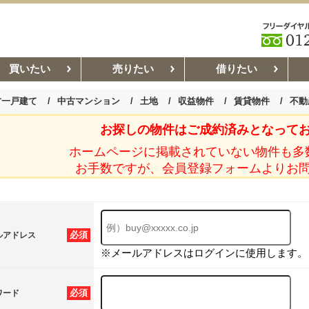
買いたい
売りたい
借りたい
古一戸建て
中古マンション
土地
収益物件
賃貸物件
不動
お探しの物件はご成約済みとなって
お部屋探しコラム
賃貸管理コ
ホームページに掲載されていない物件も多
お手数ですが、会員登録フォームよりお
必須
ルアドレス
※メールアドレスはログインに使用します。
必須
ワード