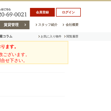
会員登録
ログイン
賃貸管理
スタッフ紹介
会社概要
産コラム
お気に入り物件
閲覧履歴
おります。
ラム
売却コラム
数ございます。
問合せ下さい。