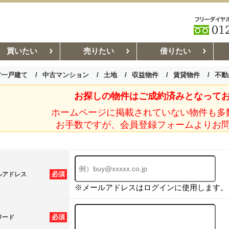
買いたい
売りたい
借りたい
古一戸建て
中古マンション
土地
収益物件
賃貸物件
不動
お探しの物件はご成約済みとなって
お部屋探しコラム
賃貸管理コ
ホームページに掲載されていない物件も多
お手数ですが、会員登録フォームよりお
必須
ルアドレス
※メールアドレスはログインに使用します。
必須
ワード