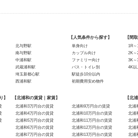
【人気条件から探す】
【間取
北与野駅
単身向け
1R～
南与野駅
カップル向け
2K～
中浦和駅
ファミリー向け
3K～
武蔵浦和駅
バス・トイレ別
4K以
埼玉新都心駅
駅徒歩10分以内
西浦和駅
初期費用安め物件
り】
【北浦和の賃貸｜家賃】
【北浦
貸
北浦和3万円台の賃貸
北浦和9万円台の賃貸
北浦
貸
北浦和4万円台の賃貸
北浦和10万円台の賃貸
北浦
貸
北浦和5万円台の賃貸
北浦和11万円台の賃貸
北浦
北浦和6万円台の賃貸
北浦和12万円台の賃貸
北浦
北浦和7万円台の賃貸
北浦和13万円台の賃貸
北浦