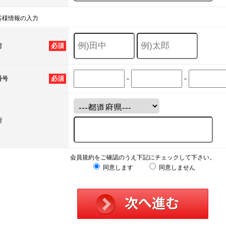
客様情報の入力
必須
前
-
-
必須
番号
所
会員規約をご確認のうえ下記にチェックして下さい。
同意します
同意しません