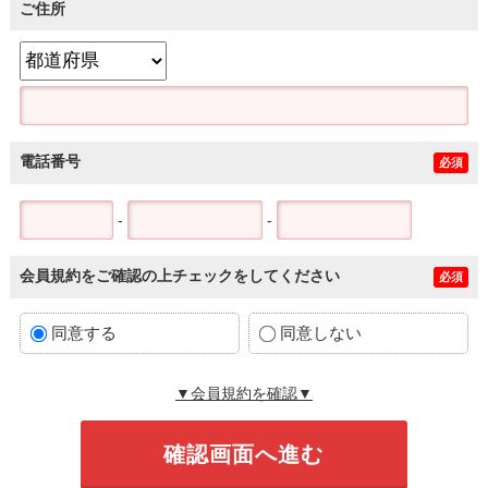
ご住所
電話番号
必須
-
-
会員規約をご確認の上チェックをしてください
必須
同意する
同意しない
▼会員規約を確認▼