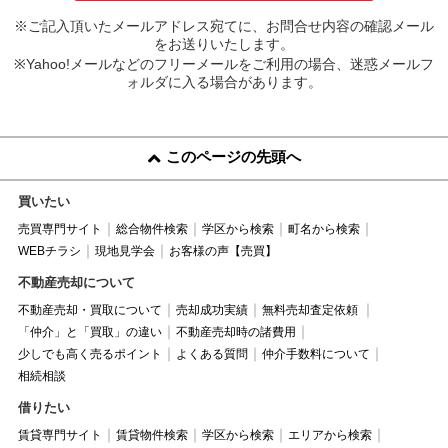
※ご記入頂いたメールアドレス宛てに、お問合せ内容の確認メール
をお送りいたします。
※Yahoo!メールなどのフリーメールをご利用の場合、迷惑メールフ
ォルダに入る場合があります。
このページの先頭へ
買いたい
売買専門サイト
総合物件検索
学区から検索
町名から検索
WEBチラシ
現地見学会
お客様の声【売買】
不動産売却について
不動産売却・買取について
売却成功実績
無料売却査定依頼
「仲介」と「買取」の違い
不動産売却時の諸費用
少しでも高く売るポイント
よくある質問
仲介手数料について
相続相談
借りたい
賃貸専門サイト
賃貸物件検索
学区から検索
エリアから検索