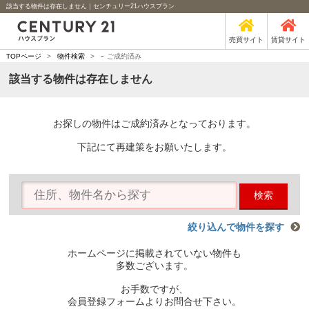
該当する物件は存在しません｜センチュリー21ハウスプラン
売買サイト
賃貸サイト
-
TOPページ
>
物件検索
>
ご成約済み
該当する物件は存在しません
お探しの物件はご成約済みとなっております。
下記にて再建策をお願いたします。
検索
絞り込んで物件を探す
ホームページに掲載されていない物件も
多数ございます。
お手数ですが、
会員登録フォームよりお問合せ下さい。