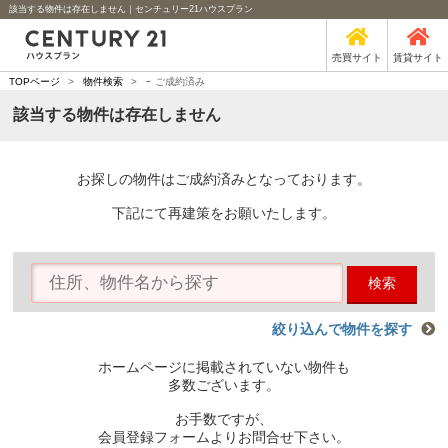
該当する物件は存在しません｜センチュリー21ハウスプラン
売買サイト
賃貸サイト
-
TOPページ
>
物件検索
>
ご成約済み
該当する物件は存在しません
お探しの物件はご成約済みとなっております。
下記にて再建策をお願いたします。
検索
絞り込んで物件を探す
ホームページに掲載されていない物件も
多数ございます。
お手数ですが、
会員登録フォームよりお問合せ下さい。