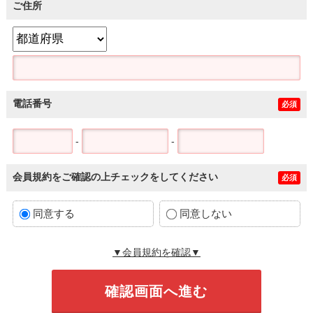
ご住所
電話番号
必須
-
-
会員規約をご確認の上チェックをしてください
必須
同意する
同意しない
▼会員規約を確認▼