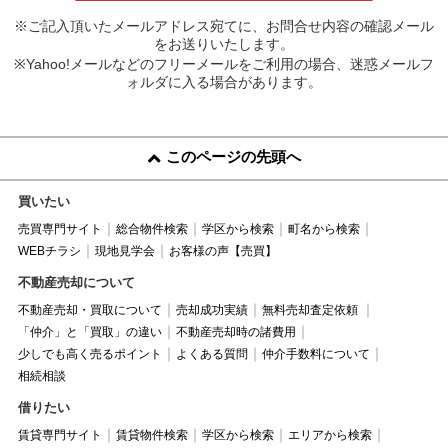
※ご記入頂いたメールアドレス宛てに、お問合せ内容の確認メール
をお送りいたします。
※Yahoo!メールなどのフリーメールをご利用の場合、迷惑メールフ
ォルダに入る場合があります。
このページの先頭へ
買いたい
売買専門サイト
総合物件検索
学区から検索
町名から検索
WEBチラシ
現地見学会
お客様の声【売買】
不動産売却について
不動産売却・買取について
売却成功実績
無料売却査定依頼
「仲介」と「買取」の違い
不動産売却時の諸費用
少しでも高く売るポイント
よくある質問
仲介手数料について
相続相談
借りたい
賃貸専門サイト
賃貸物件検索
学区から検索
エリアから検索