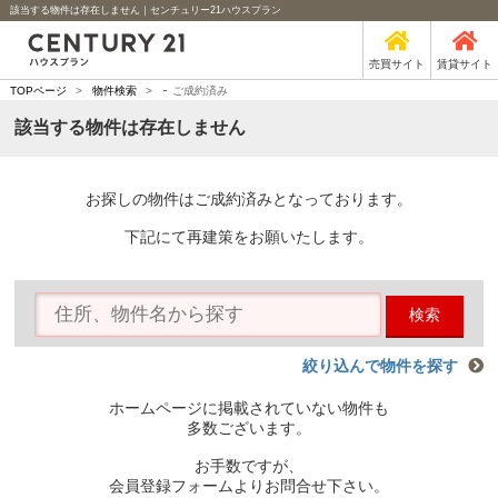
該当する物件は存在しません｜センチュリー21ハウスプラン
売買サイト
賃貸サイト
-
TOPページ
>
物件検索
>
ご成約済み
該当する物件は存在しません
お探しの物件はご成約済みとなっております。
下記にて再建策をお願いたします。
検索
絞り込んで物件を探す
ホームページに掲載されていない物件も
多数ございます。
お手数ですが、
会員登録フォームよりお問合せ下さい。