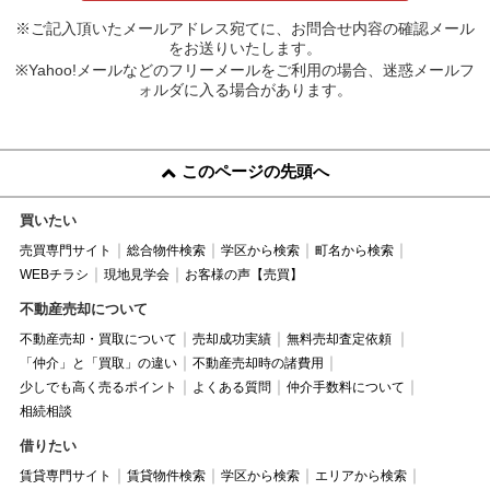
※ご記入頂いたメールアドレス宛てに、お問合せ内容の確認メール
をお送りいたします。
※Yahoo!メールなどのフリーメールをご利用の場合、迷惑メールフ
ォルダに入る場合があります。
このページの先頭へ
買いたい
売買専門サイト
総合物件検索
学区から検索
町名から検索
WEBチラシ
現地見学会
お客様の声【売買】
不動産売却について
不動産売却・買取について
売却成功実績
無料売却査定依頼
「仲介」と「買取」の違い
不動産売却時の諸費用
少しでも高く売るポイント
よくある質問
仲介手数料について
相続相談
借りたい
賃貸専門サイト
賃貸物件検索
学区から検索
エリアから検索