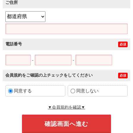
ご住所
電話番号
必須
-
-
会員規約をご確認の上チェックをしてください
必須
同意する
同意しない
▼会員規約を確認▼