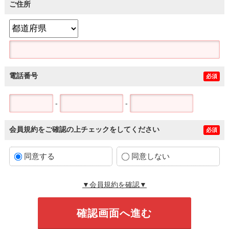
ご住所
電話番号
必須
-
-
会員規約をご確認の上チェックをしてください
必須
同意する
同意しない
▼会員規約を確認▼