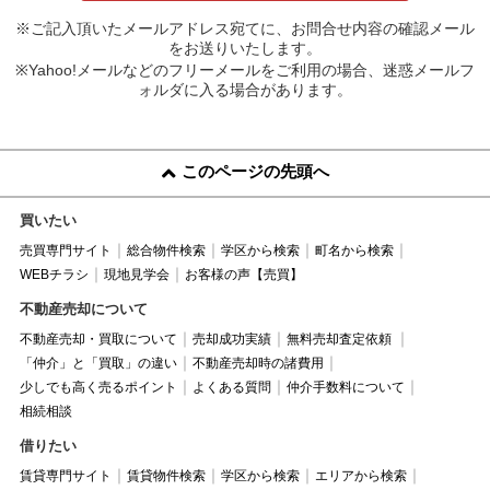
※ご記入頂いたメールアドレス宛てに、お問合せ内容の確認メール
をお送りいたします。
※Yahoo!メールなどのフリーメールをご利用の場合、迷惑メールフ
ォルダに入る場合があります。
このページの先頭へ
買いたい
売買専門サイト
総合物件検索
学区から検索
町名から検索
WEBチラシ
現地見学会
お客様の声【売買】
不動産売却について
不動産売却・買取について
売却成功実績
無料売却査定依頼
「仲介」と「買取」の違い
不動産売却時の諸費用
少しでも高く売るポイント
よくある質問
仲介手数料について
相続相談
借りたい
賃貸専門サイト
賃貸物件検索
学区から検索
エリアから検索