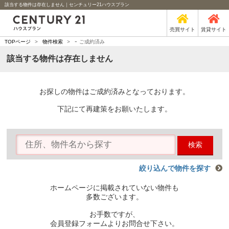
該当する物件は存在しません｜センチュリー21ハウスプラン
売買サイト
賃貸サイト
-
TOPページ
>
物件検索
>
ご成約済み
該当する物件は存在しません
お探しの物件はご成約済みとなっております。
下記にて再建策をお願いたします。
検索
絞り込んで物件を探す
ホームページに掲載されていない物件も
多数ございます。
お手数ですが、
会員登録フォームよりお問合せ下さい。