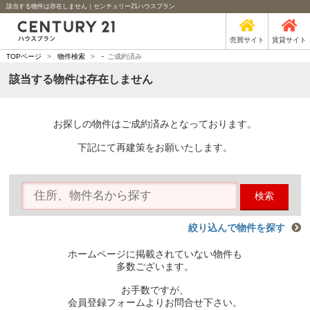
該当する物件は存在しません｜センチュリー21ハウスプラン
売買サイト
賃貸サイト
-
TOPページ
>
物件検索
>
ご成約済み
該当する物件は存在しません
お探しの物件はご成約済みとなっております。
下記にて再建策をお願いたします。
検索
絞り込んで物件を探す
ホームページに掲載されていない物件も
多数ございます。
お手数ですが、
会員登録フォームよりお問合せ下さい。