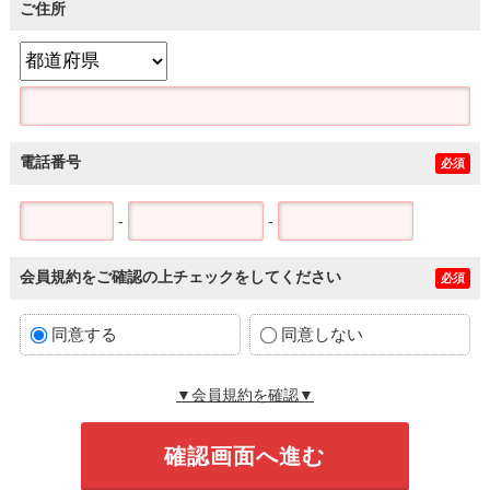
ご住所
電話番号
必須
-
-
会員規約をご確認の上チェックをしてください
必須
同意する
同意しない
▼会員規約を確認▼