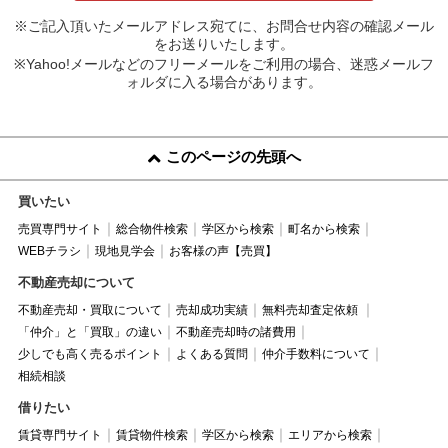
※ご記入頂いたメールアドレス宛てに、お問合せ内容の確認メール
をお送りいたします。
※Yahoo!メールなどのフリーメールをご利用の場合、迷惑メールフ
ォルダに入る場合があります。
このページの先頭へ
買いたい
売買専門サイト
総合物件検索
学区から検索
町名から検索
WEBチラシ
現地見学会
お客様の声【売買】
不動産売却について
不動産売却・買取について
売却成功実績
無料売却査定依頼
「仲介」と「買取」の違い
不動産売却時の諸費用
少しでも高く売るポイント
よくある質問
仲介手数料について
相続相談
借りたい
賃貸専門サイト
賃貸物件検索
学区から検索
エリアから検索