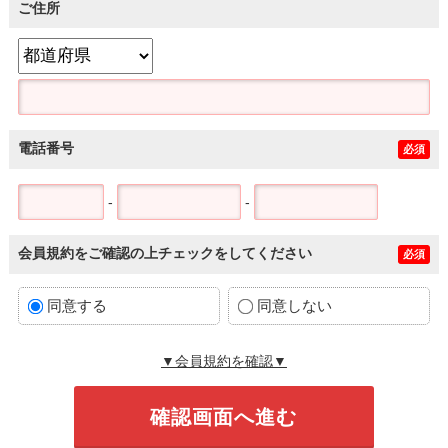
ご住所
電話番号
必須
-
-
会員規約をご確認の上チェックをしてください
必須
同意する
同意しない
▼会員規約を確認▼