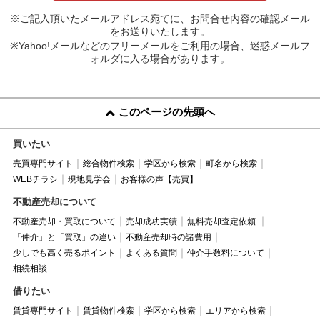
※ご記入頂いたメールアドレス宛てに、お問合せ内容の確認メール
をお送りいたします。
※Yahoo!メールなどのフリーメールをご利用の場合、迷惑メールフ
ォルダに入る場合があります。
このページの先頭へ
買いたい
売買専門サイト
総合物件検索
学区から検索
町名から検索
WEBチラシ
現地見学会
お客様の声【売買】
不動産売却について
不動産売却・買取について
売却成功実績
無料売却査定依頼
「仲介」と「買取」の違い
不動産売却時の諸費用
少しでも高く売るポイント
よくある質問
仲介手数料について
相続相談
借りたい
賃貸専門サイト
賃貸物件検索
学区から検索
エリアから検索