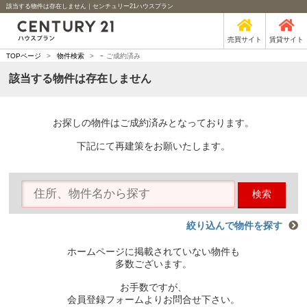
該当する物件は存在しません｜センチュリー21ハウスプラン
売買サイト
賃貸サイト
-
TOPページ
>
物件検索
>
ご成約済み
該当する物件は存在しません
お探しの物件はご成約済みとなっております。
下記にて再建策をお願いたします。
検索
絞り込んで物件を探す
ホームページに掲載されていない物件も
多数ございます。
お手数ですが、
会員登録フォームよりお問合せ下さい。