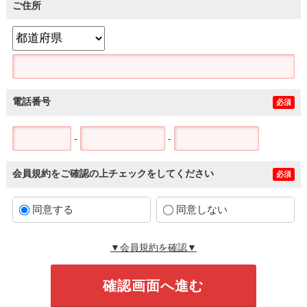
ご住所
電話番号
必須
-
-
会員規約をご確認の上チェックをしてください
必須
同意する
同意しない
▼会員規約を確認▼