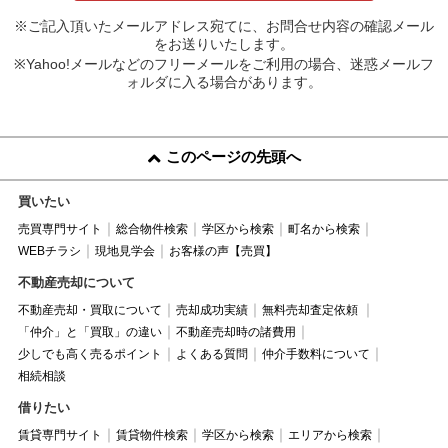
※ご記入頂いたメールアドレス宛てに、お問合せ内容の確認メール
をお送りいたします。
※Yahoo!メールなどのフリーメールをご利用の場合、迷惑メールフ
ォルダに入る場合があります。
このページの先頭へ
買いたい
売買専門サイト
総合物件検索
学区から検索
町名から検索
WEBチラシ
現地見学会
お客様の声【売買】
不動産売却について
不動産売却・買取について
売却成功実績
無料売却査定依頼
「仲介」と「買取」の違い
不動産売却時の諸費用
少しでも高く売るポイント
よくある質問
仲介手数料について
相続相談
借りたい
賃貸専門サイト
賃貸物件検索
学区から検索
エリアから検索