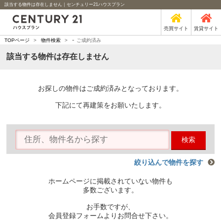
該当する物件は存在しません｜センチュリー21ハウスプラン
売買サイト
賃貸サイト
-
TOPページ
>
物件検索
>
ご成約済み
該当する物件は存在しません
お探しの物件はご成約済みとなっております。
下記にて再建策をお願いたします。
検索
絞り込んで物件を探す
ホームページに掲載されていない物件も
多数ございます。
お手数ですが、
会員登録フォームよりお問合せ下さい。