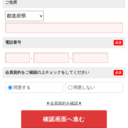
ご住所
電話番号
必須
-
-
会員規約をご確認の上チェックをしてください
必須
同意する
同意しない
▼会員規約を確認▼