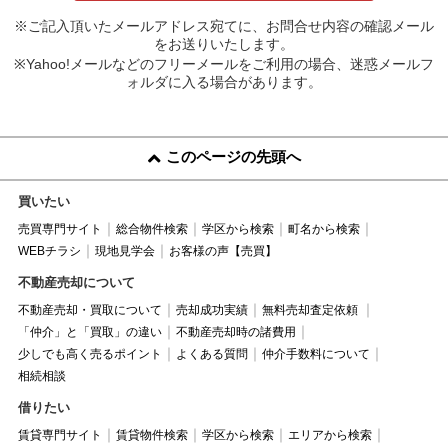
※ご記入頂いたメールアドレス宛てに、お問合せ内容の確認メール
をお送りいたします。
※Yahoo!メールなどのフリーメールをご利用の場合、迷惑メールフ
ォルダに入る場合があります。
このページの先頭へ
買いたい
売買専門サイト
総合物件検索
学区から検索
町名から検索
WEBチラシ
現地見学会
お客様の声【売買】
不動産売却について
不動産売却・買取について
売却成功実績
無料売却査定依頼
「仲介」と「買取」の違い
不動産売却時の諸費用
少しでも高く売るポイント
よくある質問
仲介手数料について
相続相談
借りたい
賃貸専門サイト
賃貸物件検索
学区から検索
エリアから検索