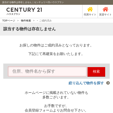
該当する物件は存在しません｜センチュリー21ハウスプラン
売買サイト
賃貸サイト
-
TOPページ
>
物件検索
>
ご成約済み
該当する物件は存在しません
お探しの物件はご成約済みとなっております。
下記にて再建策をお願いたします。
検索
絞り込んで物件を探す
ホームページに掲載されていない物件も
多数ございます。
お手数ですが、
会員登録フォームよりお問合せ下さい。