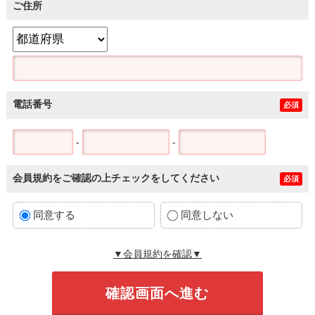
ご住所
電話番号
必須
-
-
会員規約をご確認の上チェックをしてください
必須
同意する
同意しない
▼会員規約を確認▼