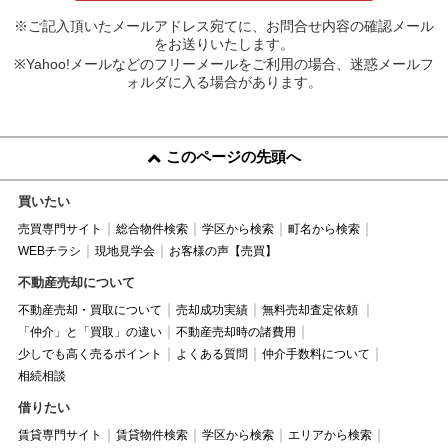
※ご記入頂いたメールアドレス宛てに、お問合せ内容の確認メール
をお送りいたします。
※Yahoo!メールなどのフリーメールをご利用の場合、迷惑メールフ
ォルダに入る場合があります。
このページの先頭へ
買いたい
売買専門サイト
総合物件検索
学区から検索
町名から検索
WEBチラシ
現地見学会
お客様の声【売買】
不動産売却について
不動産売却・買取について
売却成功実績
無料売却査定依頼
「仲介」と「買取」の違い
不動産売却時の諸費用
少しでも高く売るポイント
よくある質問
仲介手数料について
相続相談
借りたい
賃貸専門サイト
賃貸物件検索
学区から検索
エリアから検索