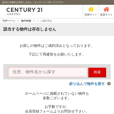
該当する物件は存在しません｜センチュリー21ハウスプラン
売買サイト
賃貸サイト
-
TOPページ
>
物件検索
>
ご成約済み
該当する物件は存在しません
お探しの物件はご成約済みとなっております。
下記にて再建策をお願いたします。
検索
絞り込んで物件を探す
ホームページに掲載されていない物件も
多数ございます。
お手数ですが、
会員登録フォームよりお問合せ下さい。