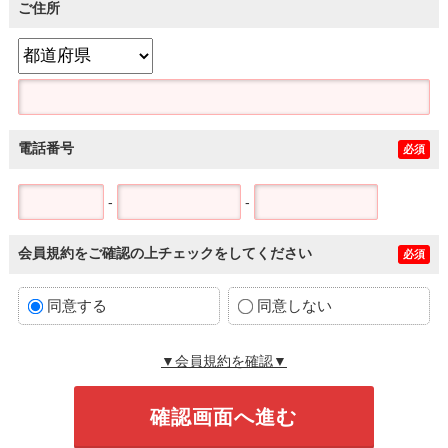
ご住所
電話番号
必須
-
-
会員規約をご確認の上チェックをしてください
必須
同意する
同意しない
▼会員規約を確認▼