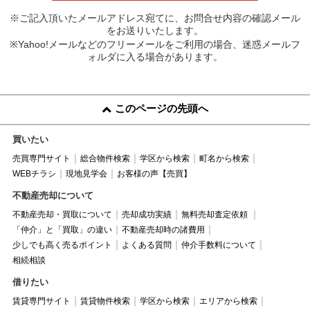
※ご記入頂いたメールアドレス宛てに、お問合せ内容の確認メール
をお送りいたします。
※Yahoo!メールなどのフリーメールをご利用の場合、迷惑メールフ
ォルダに入る場合があります。
このページの先頭へ
買いたい
売買専門サイト
総合物件検索
学区から検索
町名から検索
WEBチラシ
現地見学会
お客様の声【売買】
不動産売却について
不動産売却・買取について
売却成功実績
無料売却査定依頼
「仲介」と「買取」の違い
不動産売却時の諸費用
少しでも高く売るポイント
よくある質問
仲介手数料について
相続相談
借りたい
賃貸専門サイト
賃貸物件検索
学区から検索
エリアから検索