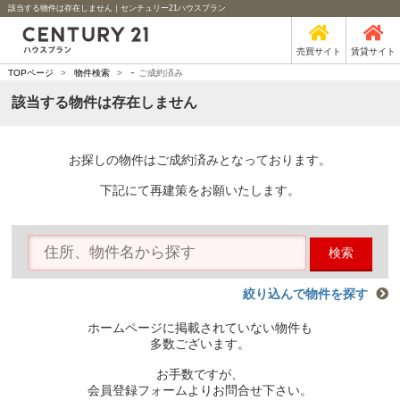
該当する物件は存在しません｜センチュリー21ハウスプラン
売買サイト
賃貸サイト
-
TOPページ
>
物件検索
>
ご成約済み
該当する物件は存在しません
お探しの物件はご成約済みとなっております。
下記にて再建策をお願いたします。
検索
絞り込んで物件を探す
ホームページに掲載されていない物件も
多数ございます。
お手数ですが、
会員登録フォームよりお問合せ下さい。