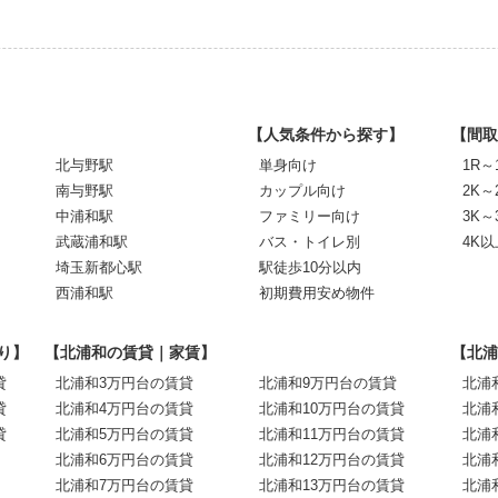
【人気条件から探す】
【間取
北与野駅
単身向け
1R～
南与野駅
カップル向け
2K～
中浦和駅
ファミリー向け
3K～
武蔵浦和駅
バス・トイレ別
4K以
埼玉新都心駅
駅徒歩10分以内
西浦和駅
初期費用安め物件
り】
【北浦和の賃貸｜家賃】
【北浦
貸
北浦和3万円台の賃貸
北浦和9万円台の賃貸
北浦
貸
北浦和4万円台の賃貸
北浦和10万円台の賃貸
北浦
貸
北浦和5万円台の賃貸
北浦和11万円台の賃貸
北浦
北浦和6万円台の賃貸
北浦和12万円台の賃貸
北浦
北浦和7万円台の賃貸
北浦和13万円台の賃貸
北浦