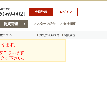
会員登録
ログイン
賃貸管理
スタッフ紹介
会社概要
産コラム
お気に入り物件
閲覧履歴
おります。
ラム
売却コラム
数ございます。
問合せ下さい。