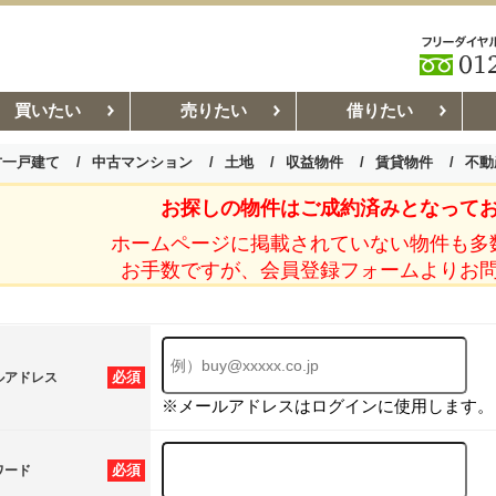
買いたい
売りたい
借りたい
古一戸建て
中古マンション
土地
収益物件
賃貸物件
不動
お探しの物件はご成約済みとなって
お部屋探しコラム
賃貸管理コ
ホームページに掲載されていない物件も多
お手数ですが、会員登録フォームよりお
必須
ルアドレス
※メールアドレスはログインに使用します。
必須
ワード