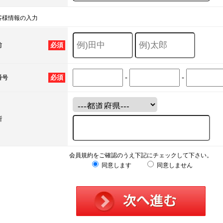
客様情報の入力
必須
前
-
-
必須
番号
所
会員規約をご確認のうえ下記にチェックして下さい。
同意します
同意しません