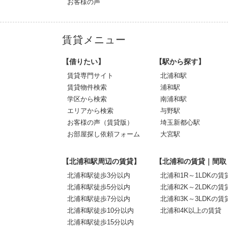
お客様の声
賃貸メニュー
【借りたい】
【駅から探す】
賃貸専門サイト
北浦和駅
賃貸物件検索
浦和駅
学区から検索
南浦和駅
エリアから検索
与野駅
お客様の声（賃貸版）
埼玉新都心駅
お部屋探し依頼フォーム
大宮駅
【北浦和駅周辺の賃貸】
【北浦和の賃貸｜間取
北浦和駅徒歩3分以内
北浦和1R～1LDKの賃
北浦和駅徒歩5分以内
北浦和2K～2LDKの賃
北浦和駅徒歩7分以内
北浦和3K～3LDKの賃
北浦和駅徒歩10分以内
北浦和4K以上の賃貸
北浦和駅徒歩15分以内